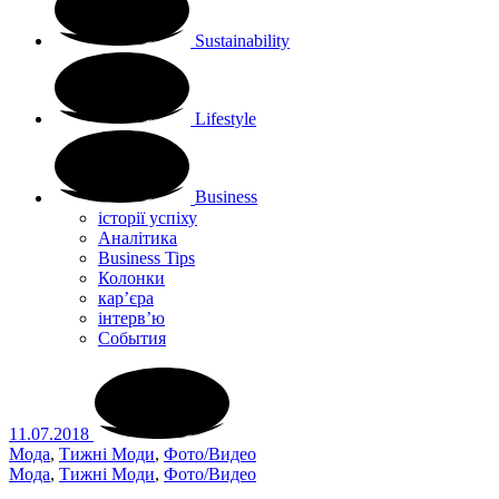
Sustainability
Lifestyle
Business
історії успіху
Аналітика
Business Tips
Колонки
кар’єра
інтерв’ю
Cобытия
11.07.2018
Мода
,
Тижні Моди
,
Фото/Видео
Мода
,
Тижні Моди
,
Фото/Видео