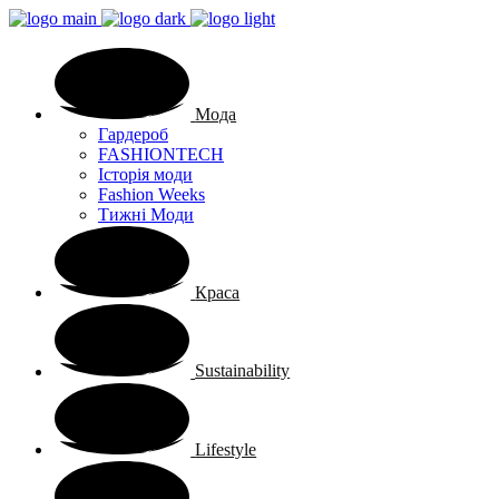
Мода
Гардероб
FASHIONTECH
Історія моди
Fashion Weeks
Тижні Моди
Краса
Sustainability
Lifestyle