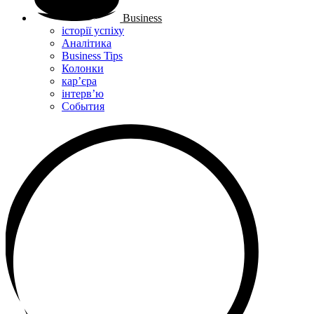
Business
історії успіху
Аналітика
Business Tips
Колонки
кар’єра
інтерв’ю
Cобытия