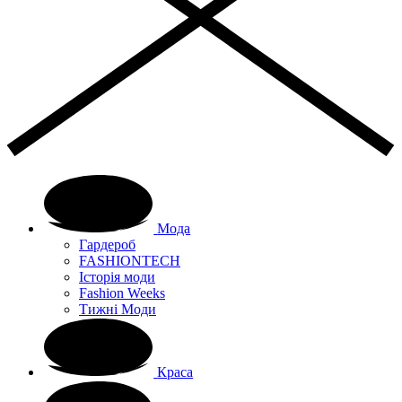
Мода
Гардероб
FASHIONTECH
Історія моди
Fashion Weeks
Тижні Моди
Краса