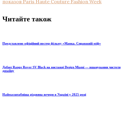
показов Paris Haute Couture Fashion Week
Читайте також
Представлено офіційний постер фільму «Мавка. Справжній міф»
Дебют Range Rover SV Black на виставці Design Miami — вшанування чистоти
дизайну
Наймасштабніша різдвяна вечеря в Україні у 2025 році