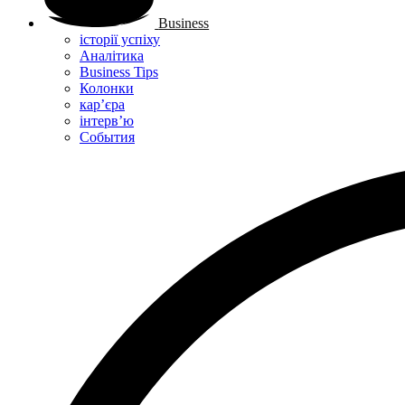
Business
історії успіху
Аналітика
Business Tips
Колонки
кар’єра
інтерв’ю
Cобытия