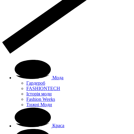
Мода
Гардероб
FASHIONTECH
Історія моди
Fashion Weeks
Тижні Моди
Краса