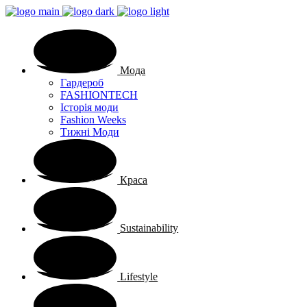
Мода
Гардероб
FASHIONTECH
Історія моди
Fashion Weeks
Тижні Моди
Краса
Sustainability
Lifestyle