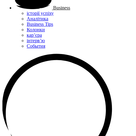
Business
історії успіху
Аналітика
Business Tips
Колонки
кар’єра
інтерв’ю
Cобытия