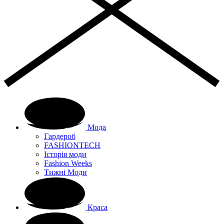
Мода
Гардероб
FASHIONTECH
Історія моди
Fashion Weeks
Тижні Моди
Краса