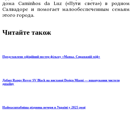
дома Caminhos da Luz («Пути света») в родном
Салвадоре и помогает малообеспеченным семьям
этого города.
Читайте також
Представлено офіційний постер фільму «Мавка. Справжній міф»
Дебют Range Rover SV Black на виставці Design Miami — вшанування чистоти
дизайну
Наймасштабніша різдвяна вечеря в Україні у 2025 році