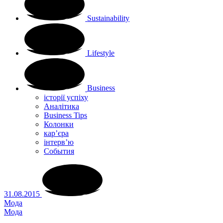
Sustainability
Lifestyle
Business
історії успіху
Аналітика
Business Tips
Колонки
кар’єра
інтерв’ю
Cобытия
31.08.2015
Мода
Мода