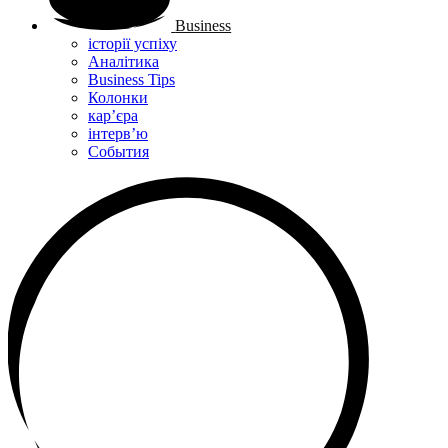
Business
історії успіху
Аналітика
Business Tips
Колонки
кар’єра
інтерв’ю
Cобытия