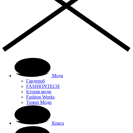
Мода
Гардероб
FASHIONTECH
Історія моди
Fashion Weeks
Тижні Моди
Краса