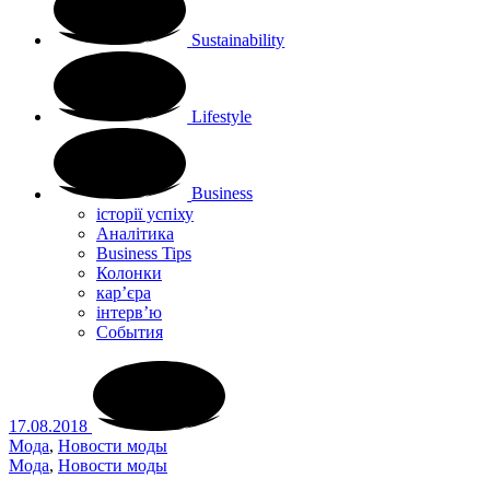
Sustainability
Lifestyle
Business
історії успіху
Аналітика
Business Tips
Колонки
кар’єра
інтерв’ю
Cобытия
17.08.2018
Мода
,
Новости моды
Мода
,
Новости моды