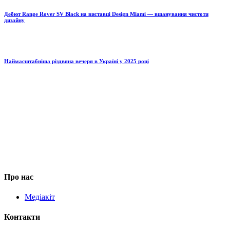
Дебют Range Rover SV Black на виставці Design Miami — вшанування чистоти
дизайну
Наймасштабніша різдвяна вечеря в Україні у 2025 році
Про нас
Медіакіт
Контакти