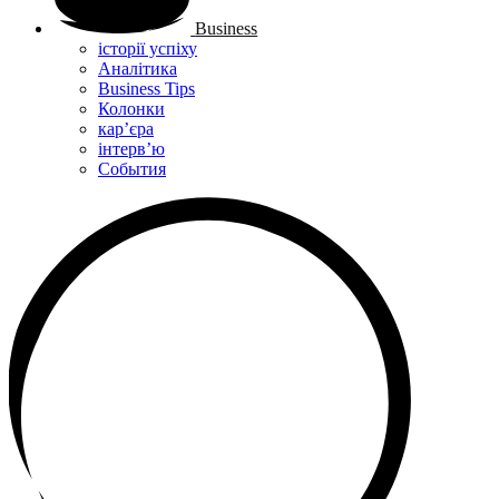
Business
історії успіху
Аналітика
Business Tips
Колонки
кар’єра
інтерв’ю
Cобытия