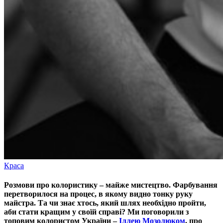
Краса
Розмови про колористику – майже мистецтво. Фарбування
перетворилося на процес, в якому видно тонку руку
майстра. Та чи знає хтось, який шлях необхідно пройти,
аби стати кращим у своїй справі? Ми поговорили з
топовим колористом України –
Іллею Мозолюком
, про