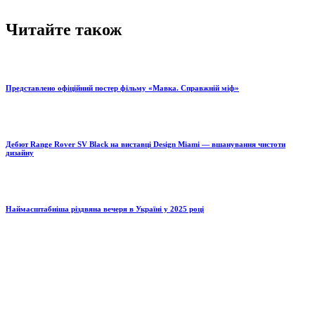
Читайте також
Представлено офіційний постер фільму «Мавка. Справжній міф»
Дебют Range Rover SV Black на виставці Design Miami — вшанування чистоти
дизайну
Наймасштабніша різдвяна вечеря в Україні у 2025 році