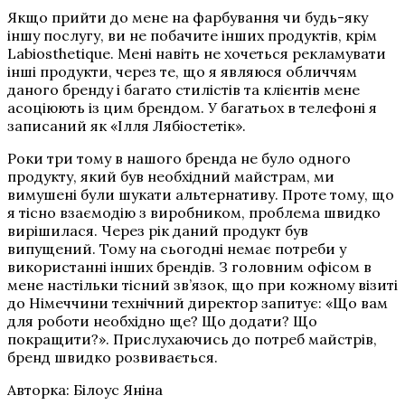
Якщо прийти до мене на фарбування чи будь-яку
іншу послугу, ви не побачите інших продуктів, крім
Labiosthetique. Мені навіть не хочеться рекламувати
інші продукти, через те, що я являюся обличчям
даного бренду і багато стилістів та клієнтів мене
асоціюють із цим брендом. У багатьох в телефоні я
записаний як
«Ілля Лябіостетік
».
Роки три тому в нашого бренда не було одного
продукту, який був необхідний майстрам, ми
вимушені були шукати альтернативу. Проте тому, що
я тісно взаємодію з виробником, проблема швидко
вирішилася. Через рік даний продукт був
випущений. Тому на сьогодні немає потреби у
використанні інших брендів. З головним офісом в
мене настільки тісний зв’язок, що при кожному візиті
до Німеччини технічний директор запитує: «Що вам
для роботи необхідно ще? Що додати? Що
покращити?». Прислухаючись до потреб майстрів,
бренд швидко розвивається.
Авторка: Білоус Яніна