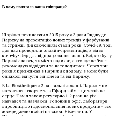
В чому полягала ваша співпраця?
Щорічно починаючи з 2015 року я 2 рази їжджу до
Парижу на презентацію нових трендів у фарбуванні
та стрижці. (Виключенням стали роки Covid-19, тоді
для нас проводили онлайн-презентацію, з відео
step-by-step для відпрацювання знань). Всі, хто був у
Парижі знають, як місто надихає, а хто ще не був –
рекомендую відвідати та насолодитися. Через три
роки я приїжджав в Париж як додому, в мене були
однакові відчуття від Києва та від Парижу.
В La Biosthetique є 2 навчальні локації. Париж – це
натхнення і творчість, а Пфорцгайм – це технічне
серце. Там я також регулярно 1-2 рази на рік
навчався та навчаюся. Головний офіс, лабораторії,
виробництво і вдосконалення нових продуктів – все
зосереджено в місті на заході Німеччини. У