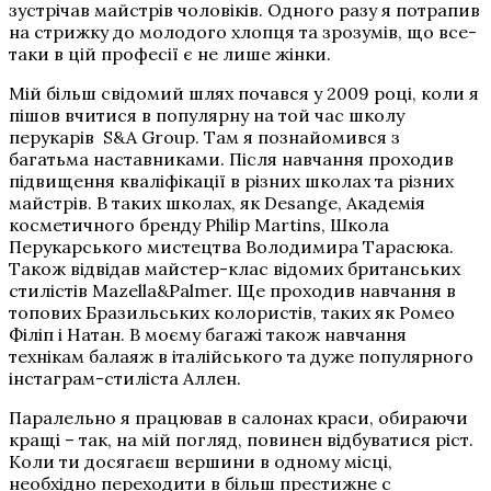
зустрічав майстрів чоловіків. Одного разу я потрапив
на стрижку до молодого хлопця та зрозумів, що все-
таки в цій професії є не лише жінки.
Мій більш свідомий шлях почався у 2009 році, коли я
пішов вчитися в популярну на той час школу
перукарів S&A Group. Там я познайомився з
багатьма наставниками. Після навчання проходив
підвищення кваліфікації в різних школах та різних
майстрів. В таких школах, як Desange, Академія
косметичного бренду Philip Martins, Школа
Перукарського мистецтва Володимира Тарасюка.
Також відвідав майстер-клас відомих британських
стилістів Mazella&Palmer. Ще проходив навчання в
топових Бразильських колористів, таких як Ромео
Філіп і Натан. В моєму багажі також навчання
технікам балаяж в італійського та дуже популярного
інстаграм-стиліста Аллен.
Паралельно я працював в салонах краси, обираючи
кращі – так, на мій погляд, повинен відбуватися ріст.
Коли ти досягаєш вершини в одному місці,
необхідно переходити в більш престижне с