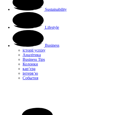
Sustainability
Lifestyle
Business
історії успіху
Аналітика
Business Tips
Колонки
кар’єра
інтерв’ю
Cобытия