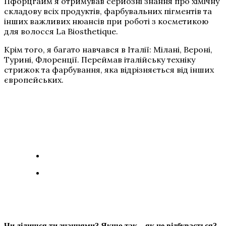
Пфорцгайм я отримував серйозні знання про хімічну
складову всіх продуктів, фарбувальних пігментів та
інших важливих нюансів при роботі з косметикою
для волосся La Biosthetique.
Крім того, я багато навчався в Італії: Мілані, Вероні,
Турині, Флоренції. Переймав італійську техніку
стрижок та фарбування, яка відрізняється від інших
європейських.
Чи ділишся ти знаннями? Якщо так – як це відбувається?