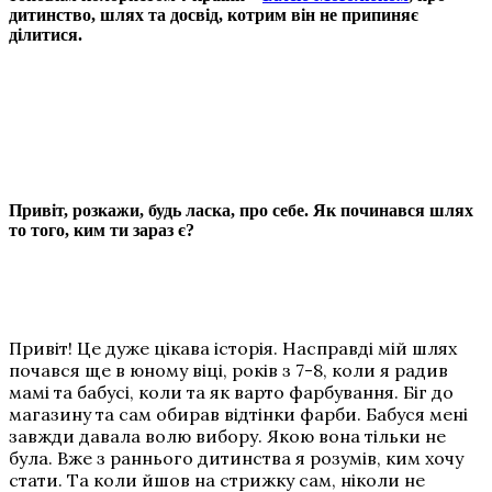
дитинство, шлях та досвід, котрим він не припиняє
ділитися.
Привіт, розкажи, будь ласка, про себе. Як починався шлях
то того, ким ти зараз є?
Привіт! Це дуже цікава історія. Насправді мій шлях
почався ще в юному віці, років з 7-8, коли я радив
мамі та бабусі, коли та як варто фарбування. Біг до
магазину та сам обирав відтінки фарби. Бабуся мені
завжди давала волю вибору. Якою вона тільки не
була. Вже з раннього дитинства я розумів, ким хочу
стати. Та коли йшов на стрижку сам, ніколи не