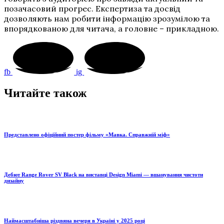
позачасовий прогрес. Експертиза та досвід
дозволяють нам робити інформацію зрозумілою та
впорядкованою для читача, а головне – прикладною.
fb
ig
Читайте також
Представлено офіційний постер фільму «Мавка. Справжній міф»
Дебют Range Rover SV Black на виставці Design Miami — вшанування чистоти
дизайну
Наймасштабніша різдвяна вечеря в Україні у 2025 році