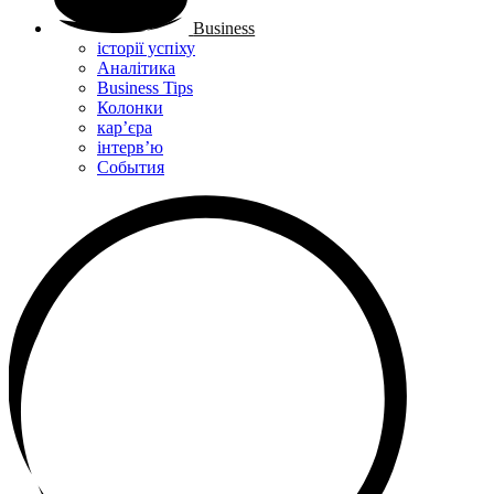
Business
історії успіху
Аналітика
Business Tips
Колонки
кар’єра
інтерв’ю
Cобытия