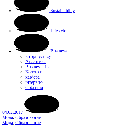
Sustainability
Lifestyle
Business
історії успіху
Аналітика
Business Tips
Колонки
кар’єра
інтерв’ю
Cобытия
04.02.2017
Мода
,
Образование
Мода
,
Образование