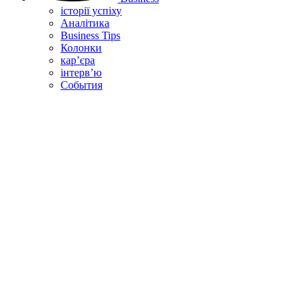
історії успіху
Аналітика
Business Tips
Колонки
кар’єра
інтерв’ю
Cобытия