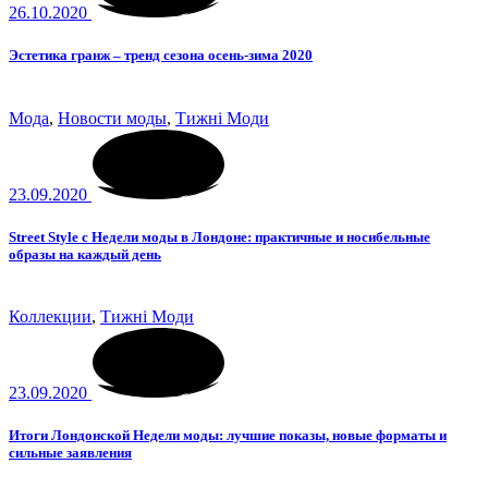
26.10.2020
Эстетика гранж – тренд сезона осень-зима 2020
Мода
,
Новости моды
,
Тижні Моди
23.09.2020
Street Style с Недели моды в Лондоне: практичные и носибельные
образы на каждый день
Коллекции
,
Тижні Моди
23.09.2020
Итоги Лондонской Недели моды: лучшие показы, новые форматы и
сильные заявления