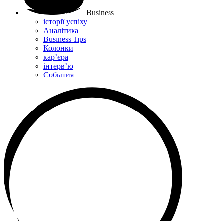
Business
історії успіху
Аналітика
Business Tips
Колонки
кар’єра
інтерв’ю
Cобытия