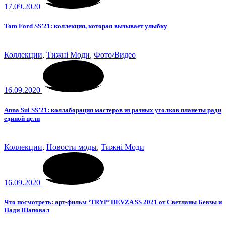
17.09.2020
Tom Ford SS’21: коллекция, которая вызывает улыбку
Коллекции
,
Тижні Моди
,
Фото/Видео
16.09.2020
Anna Sui SS’21: коллаборация мастеров из разных уголков планеты ради
единой цели
Коллекции
,
Новости моды
,
Тижні Моди
16.09.2020
Что посмотреть: арт-фильм ‘TRYP’ BEVZA SS 2021 от Светланы Бевзы и
Нади Шаповал