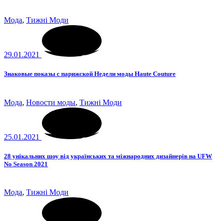
Мода
,
Тижні Моди
29.01.2021
Знаковые показы c парижской Недели моды Haute Couture
Мода
,
Новости моды
,
Тижні Моди
25.01.2021
28 унікальних шоу від українських та міжнародних дизайнерів на UFW
No Season 2021
Мода
,
Тижні Моди