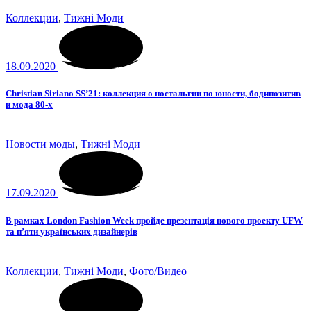
Коллекции
,
Тижні Моди
18.09.2020
Christian Siriano SS’21: коллекция о ностальгии по юности, бодипозитив
и мода 80-х
Новости моды
,
Тижні Моди
17.09.2020
В рамках London Fashion Week пройде презентація нового проекту UFW
та п’яти українських дизайнерів
Коллекции
,
Тижні Моди
,
Фото/Видео