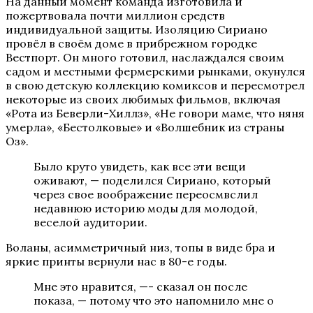
На данный момент команда изготовила и
пожертвовала почти миллион средств
индивидуальной защиты. Изоляцию Сириано
провёл в своём доме в прибрежном городке
Вестпорт. Он много готовил, наслаждался своим
садом и местными фермерскими рынками, окунулся
в свою детскую коллекцию комиксов и пересмотрел
некоторые из своих любимых фильмов, включая
«Рота из Беверли-Хиллз», «Не говори маме, что няня
умерла», «Бестолковые» и «Волшебник из страны
Оз».
Было круто увидеть, как все эти вещи
оживают, — поделился Сириано, который
через свое воображение переосмвслил
недавнюю историю моды для молодой,
веселой аудитории.
Воланы, асимметричный низ, топы в виде бра и
яркие принты вернули нас в 80-е годы.
Мне это нравится, —- сказал он после
показа, — потому что это напомнило мне о