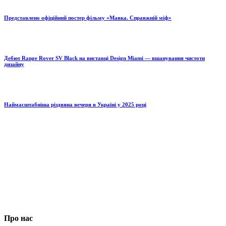
Представлено офіційний постер фільму «Мавка. Справжній міф»
Дебют Range Rover SV Black на виставці Design Miami — вшанування чистоти
дизайну
Наймасштабніша різдвяна вечеря в Україні у 2025 році
Про нас