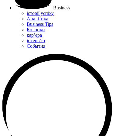
Business
історії успіху
Аналітика
Business Tips
Колонки
кар’єра
інтерв’ю
Cобытия