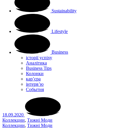
Sustainability
Lifestyle
Business
історії успіху
Аналітика
Business Tips
Колонки
кар’єра
інтерв’ю
Cобытия
18.09.2020
Коллекции
,
Тижні Моди
Коллекции
,
Тижні Моди