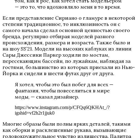
том, как я рос, как хотел стать модельером
— это то, что вдохновляло меня в то время.
Если представление Сириано о гламуре в некоторой
степени традиционное, то инклюзивность он с
самого начала сделал основной ценностью своего
бренда, регулярно отбирая моделей разного
происхождения, размера и возраста. Также было и
на шоу SS’21. Модели на высоких каблуках из линии
Сары Джессики Паркер ходили по мостам,
пересекающим бассейн, по лужайкам, наблюдая за
гостями, большинство из которых приехали из Нью-
Йорка и сидели в шести футах друг от друга.
Я хотел, чтобы это был побег для всех —
фантазия, чтобы повеселиться в мире
моды, — сказал дизайнер.
https://www.instagram.com/p/CFQq6QKHAt_/?
igshid=vf2h2r1jjuk0
Многие образы были полны ярких деталей, такими
как оборки и расклешенные рукава, вызывающие
головокружительное чувство излишества. Палитра