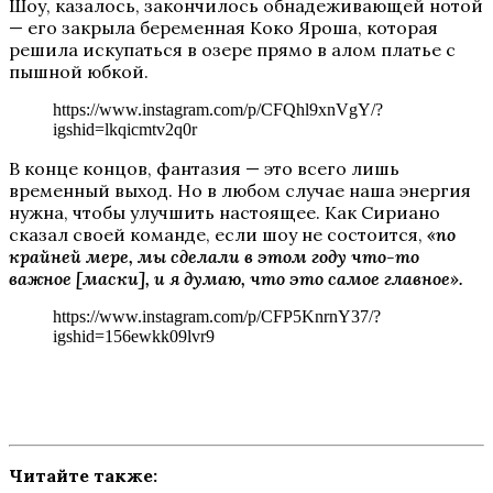
Шоу, казалось, закончилось обнадеживающей нотой
— его закрыла беременная Коко Яроша, которая
решила искупаться в озере прямо в алом платье с
пышной юбкой.
https://www.instagram.com/p/CFQhl9xnVgY/?
igshid=lkqicmtv2q0r
В конце концов, фантазия — это всего лишь
временный выход. Но в любом случае наша энергия
нужна, чтобы улучшить настоящее. Как Сириано
сказал своей команде, если шоу не состоится,
«по
крайней мере, мы сделали в этом году что-то
важное [маски], и я думаю, что это самое главное».
https://www.instagram.com/p/CFP5KnrnY37/?
igshid=156ewkk09lvr9
Читайте также: