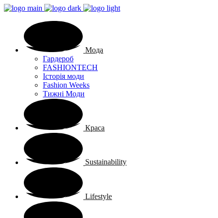
Мода
Гардероб
FASHIONTECH
Історія моди
Fashion Weeks
Тижні Моди
Краса
Sustainability
Lifestyle