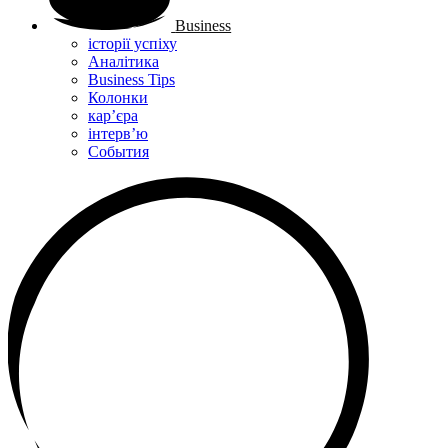
Business
історії успіху
Аналітика
Business Tips
Колонки
кар’єра
інтерв’ю
Cобытия