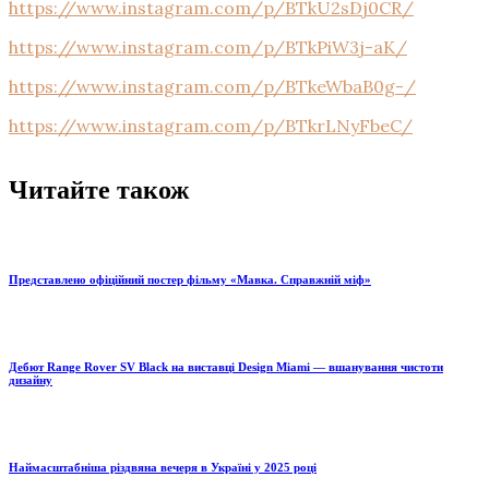
https://www.instagram.com/p/BTkU2sDj0CR/
https://www.instagram.com/p/BTkPiW3j-aK/
https://www.instagram.com/p/BTkeWbaB0g-/
https://www.instagram.com/p/BTkrLNyFbeC/
Читайте також
Представлено офіційний постер фільму «Мавка. Справжній міф»
Дебют Range Rover SV Black на виставці Design Miami — вшанування чистоти
дизайну
Наймасштабніша різдвяна вечеря в Україні у 2025 році