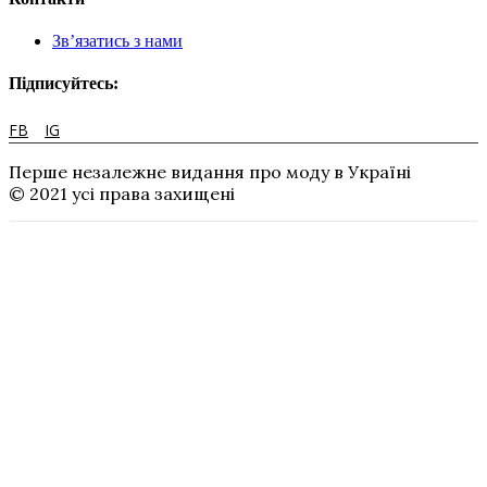
Зв’язатись з нами
Підписуйтесь:
FB
IG
Перше незалежне видання про моду в Україні
© 2021 усі права захищені
Гардероб
історії успіху
FASHIONTECH
Аналітика
Історія моди
Business Tips
Fashion Weeks
Колонки
Тижні Моди
кар’єра
інтерв’ю
Cобытия