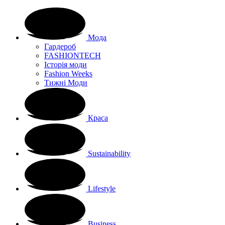
Мода
Гардероб
FASHIONTECH
Історія моди
Fashion Weeks
Тижні Моди
Краса
Sustainability
Lifestyle
Business