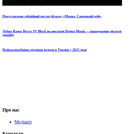
Представлено офіційний постер фільму «Мавка. Справжній міф»
Дебют Range Rover SV Black на виставці Design Miami — вшанування чистоти
дизайну
Наймасштабніша різдвяна вечеря в Україні у 2025 році
Про нас
Медіакіт
Контакти