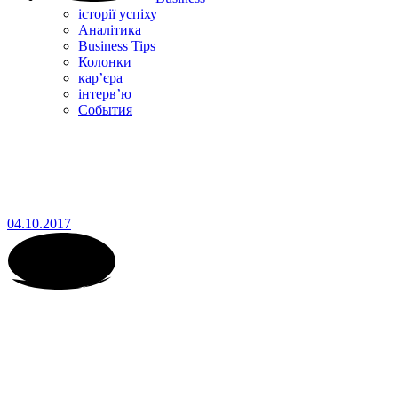
історії успіху
Аналітика
Business Tips
Колонки
кар’єра
інтерв’ю
Cобытия
04.10.2017
НОВОСТИ МОДЫ
Condé Nast запустит онлайн-
журнал для ЛГБТ-
сообщества и Анна Винтур не