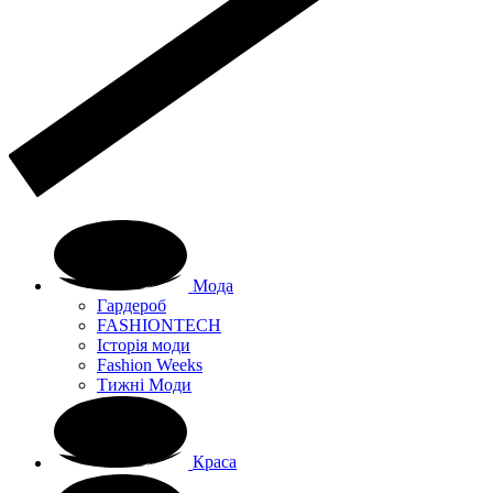
Мода
Гардероб
FASHIONTECH
Історія моди
Fashion Weeks
Тижні Моди
Краса