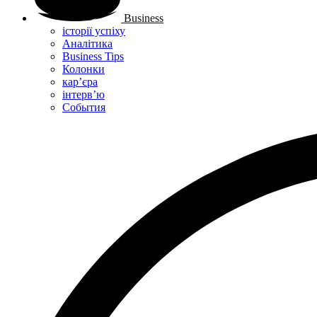
Business
історії успіху
Аналітика
Business Tips
Колонки
кар’єра
інтерв’ю
Cобытия