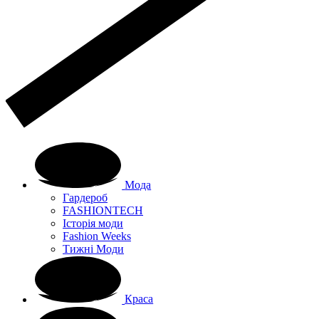
Мода
Гардероб
FASHIONTECH
Історія моди
Fashion Weeks
Тижні Моди
Краса