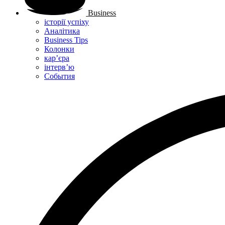
Business
історії успіху
Аналітика
Business Tips
Колонки
кар’єра
інтерв’ю
Cобытия