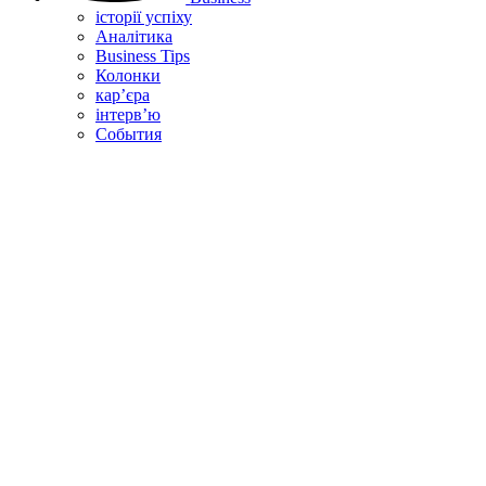
історії успіху
Аналітика
Business Tips
Колонки
кар’єра
інтерв’ю
Cобытия