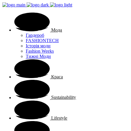
Мода
Гардероб
FASHIONTECH
Історія моди
Fashion Weeks
Тижні Моди
Краса
Sustainability
Lifestyle