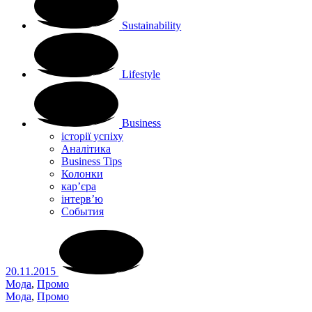
Sustainability
Lifestyle
Business
історії успіху
Аналітика
Business Tips
Колонки
кар’єра
інтерв’ю
Cобытия
20.11.2015
Мода
,
Промо
Мода
,
Промо