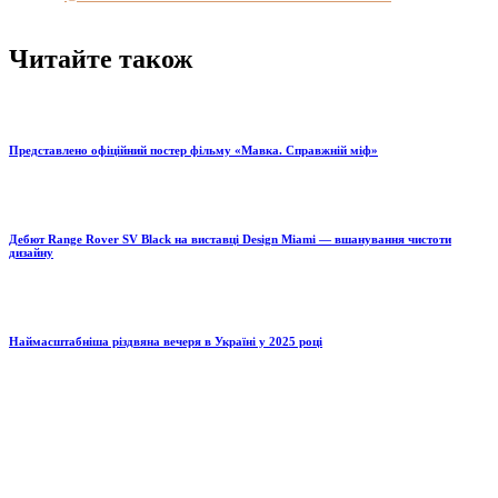
Читайте також
Представлено офіційний постер фільму «Мавка. Справжній міф»
Дебют Range Rover SV Black на виставці Design Miami — вшанування чистоти
дизайну
Наймасштабніша різдвяна вечеря в Україні у 2025 році