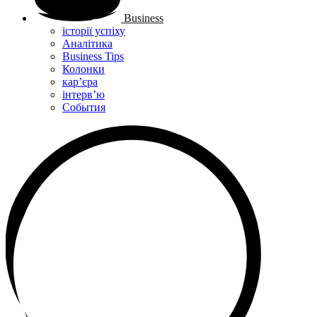
Business
історії успіху
Аналітика
Business Tips
Колонки
кар’єра
інтерв’ю
Cобытия