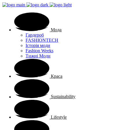
Мода
Гардероб
FASHIONTECH
Історія моди
Fashion Weeks
Тижні Моди
Краса
Sustainability
Lifestyle