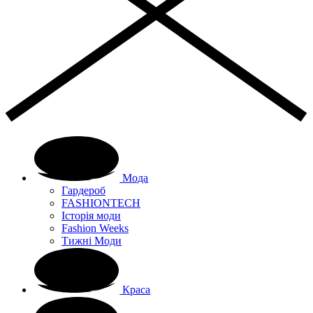
Мода
Гардероб
FASHIONTECH
Історія моди
Fashion Weeks
Тижні Моди
Краса