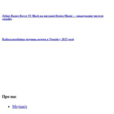
Дебют Range Rover SV Black на виставці Design Miami — вшанування чистоти
дизайну
Наймасштабніша різдвяна вечеря в Україні у 2025 році
Про нас
Медіакіт