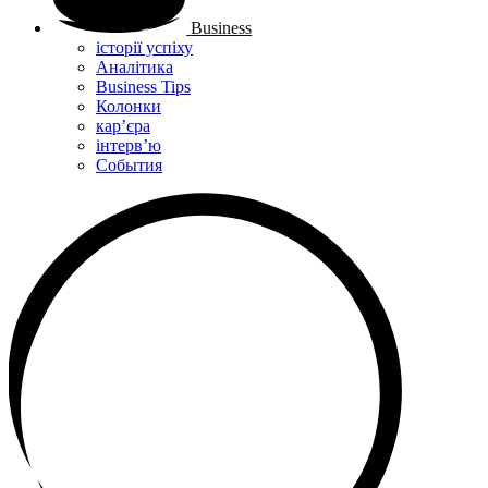
Business
історії успіху
Аналітика
Business Tips
Колонки
кар’єра
інтерв’ю
Cобытия