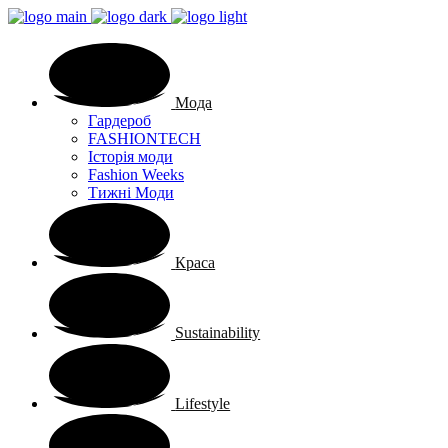
Мода
Гардероб
FASHIONTECH
Історія моди
Fashion Weeks
Тижні Моди
Краса
Sustainability
Lifestyle