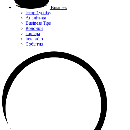
Business
історії успіху
Аналітика
Business Tips
Колонки
кар’єра
інтерв’ю
Cобытия