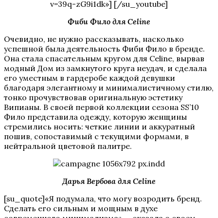
v=39q-zG9i1dk»] [/su_youtube]
Фиби Фило для Celine
Очевидно, не нужно рассказывать, насколько
успешной была деятельность Фиби Фило в бренде.
Она стала спасательным кругом для Celine, вырвав
модный Дом из замкнутого круга неудач, и сделала
его уместным в гардеробе каждой девушки
благодаря элегантному и минималистичному стилю,
тонко прочувствовав оригинальную эстетику
Випианы. В своей первой коллекции сезона SS’10
Фило представила одежду, которую женщины
стремились носить: четкие линии и аккуратный
пошив, сопоставимый с текущими формами, в
нейтральной цветовой палитре.
Дарья Вербова для Celine
[su_quote]«Я подумала, что могу возродить бренд.
Сделать его сильным и мощным в духе
современного минимализма», – сказала о своем