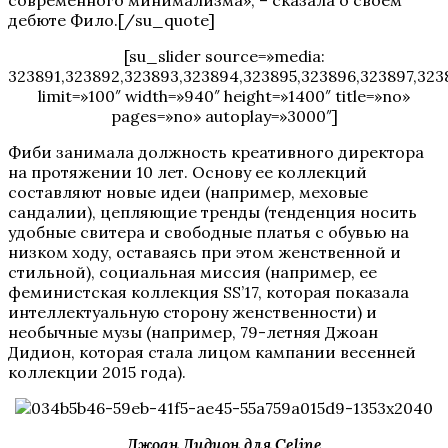
дебюте Фило.[/su_quote]
[su_slider source=»media:
323891,323892,323893,323894,323895,323896,323897,323
limit=»100″ width=»940″ height=»1400″ title=»no»
pages=»no» autoplay=»3000″]
Фиби занимала должность креативного директора
на протяжении 10 лет. Основу ее коллекций
составляют новые идеи (например, меховые
сандалии), цепляющие тренды (тенденция носить
удобные свитера и свободные платья с обувью на
низком ходу, оставаясь при этом женственной и
стильной), социальная миссия (например, ее
феминистская коллекция SS’17, которая показала
интеллектуальную сторону женственности) и
необычные музы (например, 79-летняя Джоан
Дидион, которая стала лицом кампании весенней
коллекции 2015 года).
Джоан Дидион для Celine