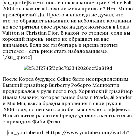
[su_quote]Как-то после показа коллекции Celine Fall
2004 он сказал: «Плохо ли меня приняли? Нет. Мною
пренебрегли? Да. Просто я никогда не думал, что
кто-то обращает внимание на небольшие компании,
но все тратили свое время на двух новичков в Louis
Vuitton и Christian Dior. В какой-то степени, если вы
хороший парень, никто не обращает на вас
внимания. Если же ты бунтарь и идешь против
системы – есть риск стать избалованным».
[/su_quote]
После Корса будущее Celine было неопределенным.
Бывший дизайнер Burberry Роберто Меникетти
продержался у руля всего год. Хорватский дизайнер
Ивана Омазик, которая ранее была в Prada, Jil Sander
и Miu Miu, взяла бразды правления в свои руки в
2006 году, но не смогла добиться нужного эффекта.
Новый виток развития бренду удалось начать только
с приходом Фиби Фило.
[su_youtube url=»https://www.youtube.com/watch?