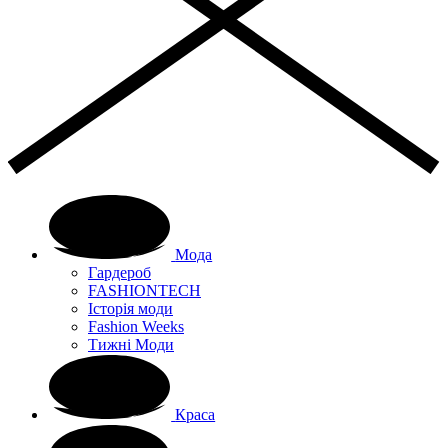
Мода
Гардероб
FASHIONTECH
Історія моди
Fashion Weeks
Тижні Моди
Краса