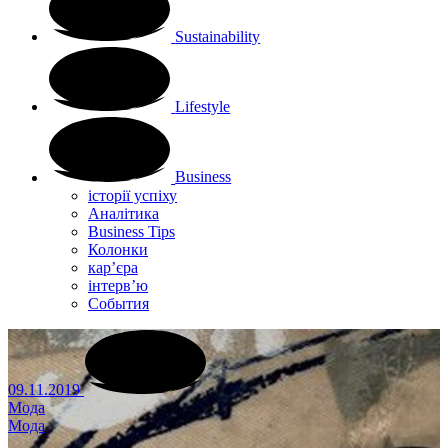
Sustainability
Lifestyle
Business
історії успіху
Аналітика
Business Tips
Колонки
кар’єра
інтерв’ю
Cобытия
09.11.2019
Мода
Мода