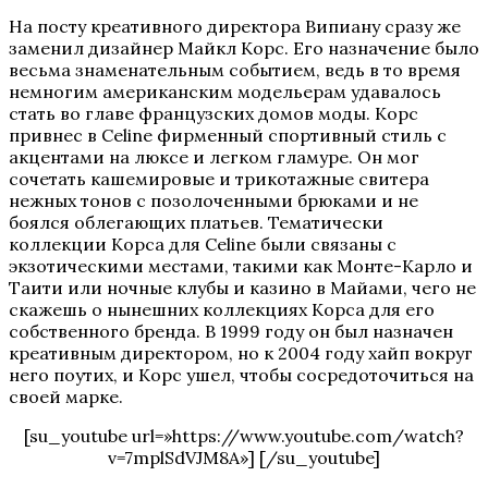
На посту креативного директора Випиану сразу же
заменил дизайнер Майкл Корс. Его назначение было
весьма знаменательным событием, ведь в то время
немногим американским модельерам удавалось
стать во главе французских домов моды. Корс
привнес в Celine фирменный спортивный стиль с
акцентами на люксе и легком гламуре. Он мог
сочетать кашемировые и трикотажные свитера
нежных тонов с позолоченными брюками и не
боялся облегающих платьев. Тематически
коллекции Корса для Celine были связаны с
экзотическими местами, такими как Монте-Карло и
Таити или ночные клубы и казино в Майами, чего не
скажешь о нынешних коллекциях Корса для его
собственного бренда. В 1999 году он был назначен
креативным директором, но к 2004 году хайп вокруг
него поутих, и Корс ушел, чтобы сосредоточиться на
своей марке.
[su_youtube url=»https://www.youtube.com/watch?
v=7mplSdVJM8A»] [/su_youtube]