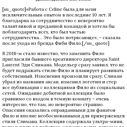
[su_quote]«Работа с Celine была для меня
исключительным опытом в последние 10 лет. Я
благодарна за сотрудничество с невероятно
талантливой и преданной командой и хотела бы
поблагодарить всех, кто был частью
сотрудничества… Это было потрясающе», – сказала
после ухода из бренда Фиби Фило.[/su_quote]
В 2018-м стало известно, что заменить Фило
пригласили бывшего креативного директора Saint
Laurent Эди Слимана. Модельер сразу заявил, что не
будет подражать стилю Фило и планирует развивать
собственный. Изменения произошли сразу; Слиман
убрал из названия аксан, изменил логотип и стер
все публикации с коллекциями Фило из социальных
сетей. Ожидание дебютной коллекции было
сравнимо со входом в темную комнату – очень
интересно, что там, но невероятно страшно.
Опасения оказались оправданными для фанатов
Фило и вполне необоснованными для приверженцев
стиля Слимана. Коллекция содержала ультра-мини,
топы и платья в пайетках, мужские вещи, которые до