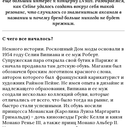
еще больший интерес к концерну LVMH. Разбираемся,
как Celine удалось создать вокруг себя такой
резонанс, что случилось со знаменитым аксаном в
названии и почему бренд больше никогда не будет
прежним.
С чего все началось?
Немного истории. Роскошный Дом моды основали в
1954 году Селин Випиана и ее муж Роберт.
Супружеская пара открыла свой бутик в Париже и
сначала продавала там детскую обувь. Магазин был
обозначен броским логотипом красного слона,
автором которого был французский карикатурист и
художник Раймон Пейне. Не имея опыта в дизайне и
надлежащего образования, Випиана и ее муж
создали несколько коллекций обуви, которые
отличались от всего, что было тогда на рынке, и
быстро стали успешными. Их обувь носили
принцесса Монакская (Каролина Луиза Маргарита
Гримальди) – дочь кинозвезды Грейс Келли и князя
Монако Ренье III, а также принц Монако Альбер II.