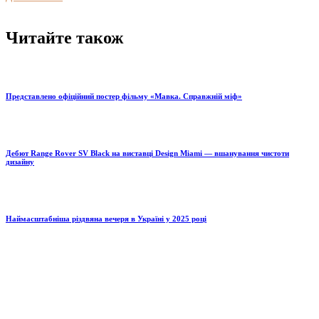
Читайте також
Представлено офіційний постер фільму «Мавка. Справжній міф»
Дебют Range Rover SV Black на виставці Design Miami — вшанування чистоти
дизайну
Наймасштабніша різдвяна вечеря в Україні у 2025 році