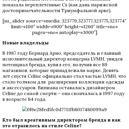
показала переплетенные Cs (как дань парижской
достопримечательности Триумфальной арке).
[su_slider source=»media: 323779,323777,323775,323774″
limit=»100″ width=»900″ height=»1260″ title=»no»
pages=»no» autoplay=»3000″]
Новые владельцы
В 1987 году Бернард Арно, председатель и главный
исполнительный директор концерна LVMH, увидев
потенциал бренда, купил его, получив все 89
магазинов, которые принадлежали марке. Девять
лет спустя Celine официально стал частью LVMH, что
стало толчком для расширения коллекции одежды
и аксессуаров. Випиана оставалась дизайнером
Celine до самой смерти – она скончалась в 1997 году
в возрасте 84 года.
Кто был креативным директором бренда и как
это отразилось на стиле Celine?