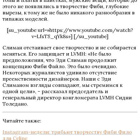
этого не появлялись в творчестве Фиби, глубокие
вырезы, к тому же не было никакого разнообразия в
типажах моделей.
[su_youtube url=»https://www.youtube.com/watch?
v=LfsTS_qYk8s»] [/su_youtube]
Слиман отстаивает свое творчество и не собирается
меняться. Его защищает и LVMH: «Не было
предположения, что Эди Слиман продолжит
концепцию Фиби Файло. Это было очевидно.
Некоторых журналистов удивило отсутствие
преемственности дизайнеров. Наши с Эди
Слиманом взгляды совпадают, мы стремимся к
одной цели», – рассказал председатель и
генеральный директор конгломерата LVMH Сидни
Толедано.
Читайте также:
Instagram-недели: трибьют творчеству Фиби Фило
для Celine