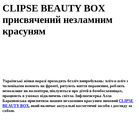
CLIPSE BEAUTY BOX
присвячений незламним
красуням
Українські жінки наразі проходять безліч випробувань: пліч-о-пліч з
чоловіками воюють на фронті, рятують життя пораненим, роблять
неможливе як волонтери, піклуються про дітей в бомбосховищах,
працюють в умовах відключень світла. Інфлюенсерка Алла
Барановська присвятила нашим незламним красуням зимовий
CLIPSE
BEAUTY BOX
, який включає актуальні косметичні засоби з догляду за
собою.