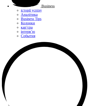
Business
історії успіху
Аналітика
Business Tips
Колонки
кар’єра
інтерв’ю
Cобытия