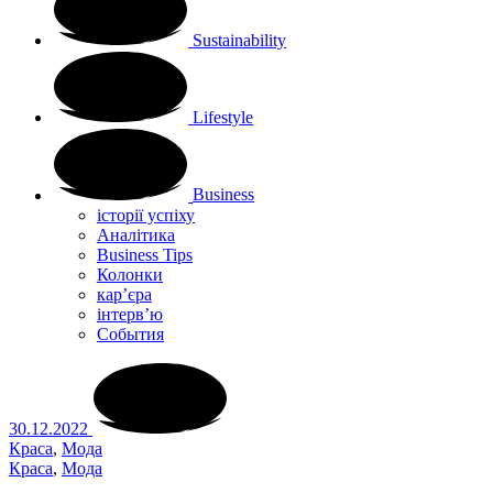
Sustainability
Lifestyle
Business
історії успіху
Аналітика
Business Tips
Колонки
кар’єра
інтерв’ю
Cобытия
30.12.2022
Краса
,
Мода
Краса
,
Мода