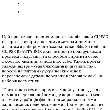
Цей проєкт засновниця мережі салонів краси CLIPSE
створила чотири роки тому з метою допомогти
дівчатам з вибором оптимальних засобів. За цей час
CLIPSE BEAUTY BOX став не просто подарунком, а
проявом піклування та способом виразити свою
любов до людини, а іноді й до себе. Також проєкт
завжди підтримував благодійні ініціативи: так у
вересні на підтримку українських жінок-
переселенок з дітьми передали в “Марш жінок” 100
наборів косметики.
“Наскрізною темою промо кампейну став лід — як
символ надскладної зими, де ворог намагається
зламати українців фізично та морально, але ми
залишаємось непереможними. Проте це не значить,
що це дається легко. Цьогорічний CLIPSE BEAUTY