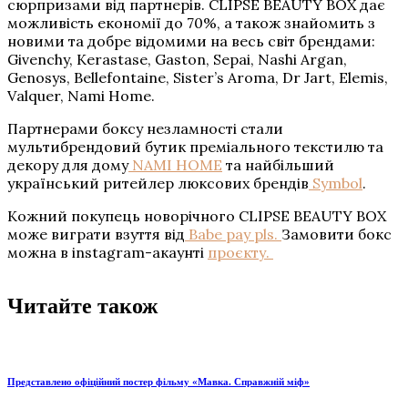
сюрпризами від партнерів. CLIPSE BEAUTY BOX дає
можливість економії до 70%, а також знайомить з
новими та добре відомими на весь світ брендами:
Givenchy, Kerastase, Gaston, Sepai, Nashi Argan,
Genosys, Bellefontaine, Sister’s Aroma, Dr Jart, Elemis,
Valquer, Nami Home.
Партнерами боксу незламності стали
мультибрендовий бутик преміального текстилю та
декору для дому
NAMI HOME
та найбільший
український ритейлер люксових брендів
Symbol
.
Кожний покупець новорічного CLIPSE BEAUTY BOX
може виграти взуття від
Babe pay pls.
Замовити бокс
можна в instagram-акаунті
проєкту.
Читайте також
Представлено офіційний постер фільму «Мавка. Справжній міф»