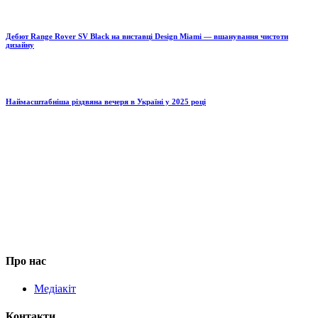
Дебют Range Rover SV Black на виставці Design Miami — вшанування чистоти
дизайну
Наймасштабніша різдвяна вечеря в Україні у 2025 році
Про нас
Медіакіт
Контакти