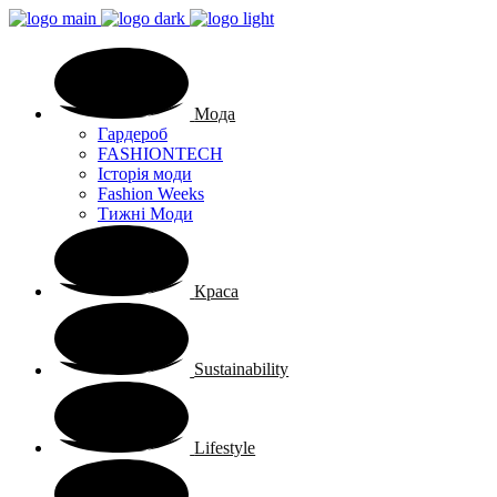
Мода
Гардероб
FASHIONTECH
Історія моди
Fashion Weeks
Тижні Моди
Краса
Sustainability
Lifestyle