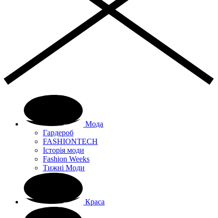
Мода
Гардероб
FASHIONTECH
Історія моди
Fashion Weeks
Тижні Моди
Краса