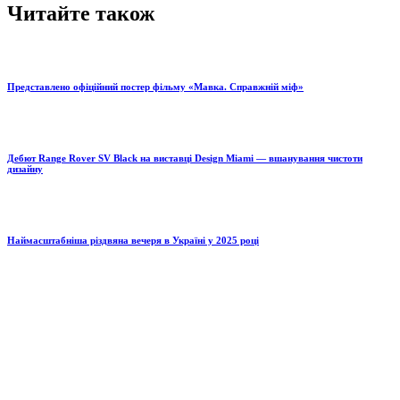
Читайте також
Представлено офіційний постер фільму «Мавка. Справжній міф»
Дебют Range Rover SV Black на виставці Design Miami — вшанування чистоти
дизайну
Наймасштабніша різдвяна вечеря в Україні у 2025 році