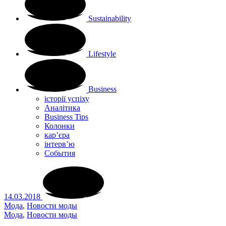
Sustainability
Lifestyle
Business
історії успіху
Аналітика
Business Tips
Колонки
кар’єра
інтерв’ю
Cобытия
14.03.2018
Мода
,
Новости моды
Мода
,
Новости моды