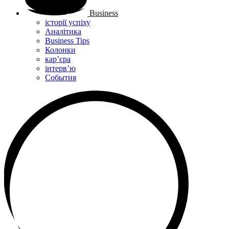
Business
історії успіху
Аналітика
Business Tips
Колонки
кар’єра
інтерв’ю
Cобытия