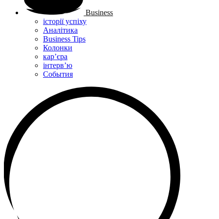
Business
історії успіху
Аналітика
Business Tips
Колонки
кар’єра
інтерв’ю
Cобытия