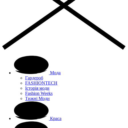
Мода
Гардероб
FASHIONTECH
Історія моди
Fashion Weeks
Тижні Моди
Краса