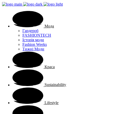
Мода
Гардероб
FASHIONTECH
Історія моди
Fashion Weeks
Тижні Моди
Краса
Sustainability
Lifestyle