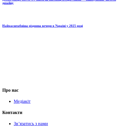
дизайну
Наймасштабніша різдвяна вечеря в Україні у 2025 році
Про нас
Медіакіт
Контакти
Зв’язатись з нами