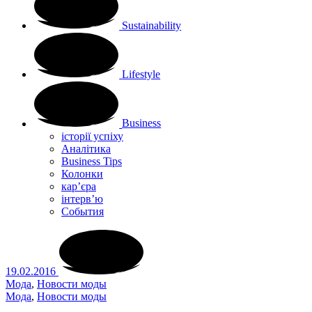
Sustainability
Lifestyle
Business
історії успіху
Аналітика
Business Tips
Колонки
кар’єра
інтерв’ю
Cобытия
19.02.2016
Мода
,
Новости моды
Мода
,
Новости моды