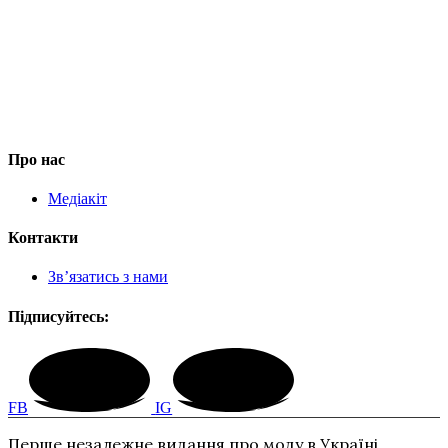
Про нас
Медіакіт
Контакти
Зв’язатись з нами
Підписуйтесь:
FB
IG
Перше незалежне видання про моду в Україні