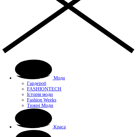
Мода
Гардероб
FASHIONTECH
Історія моди
Fashion Weeks
Тижні Моди
Краса