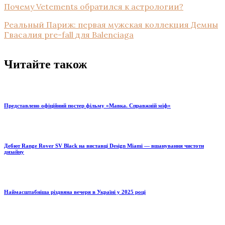
Почему Vetements обратился к астрологии?
Реальный Париж: первая мужская коллекция Демны
Гвасалия pre-fall для Balenciaga
Читайте також
Представлено офіційний постер фільму «Мавка. Справжній міф»
Дебют Range Rover SV Black на виставці Design Miami — вшанування чистоти
дизайну
Наймасштабніша різдвяна вечеря в Україні у 2025 році