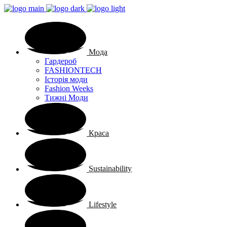
Мода
Гардероб
FASHIONTECH
Історія моди
Fashion Weeks
Тижні Моди
Краса
Sustainability
Lifestyle