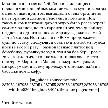
Модели в платках на бейсболки, шлепанцах на
носки, в многослойных комплектах из худи и халатах
с цветочным принтом выглядели очень органично
на выбранной Демной Гвасалией локации. Под
такими комплектами даже трудно было рассмотреть
самих моделей, но это гарантия того, что дизайнер
не дает ни одного шанса замерзнуть даже в самый
лютый мороз. Ностальгия по 90-м продолжается:
судя по всему, следующей осенью и зимой мы будем
носить все и сразу – разноцветные платки под
бейсболку, рубашку за худи, худи за бомбер. Кроме
того, в эклектической коллекции нашлось место
постерам Мэрилина Мэнсона, ажурным чулкам,
микросумкам и всему прочему, что можно найти в
бабушкином шкафу.
[su_slider source=»media:
287952,287953,287954,287955,287956,287957,287958,2879
width=»520″ height=»840″ title=»no» pages=»no»]
Читайте также: