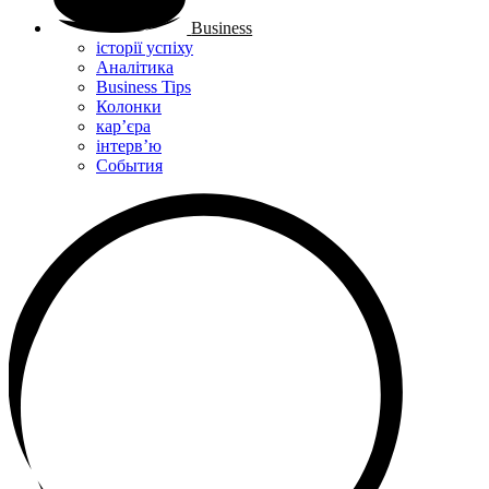
Business
історії успіху
Аналітика
Business Tips
Колонки
кар’єра
інтерв’ю
Cобытия