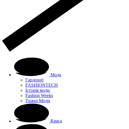
Мода
Гардероб
FASHIONTECH
Історія моди
Fashion Weeks
Тижні Моди
Краса