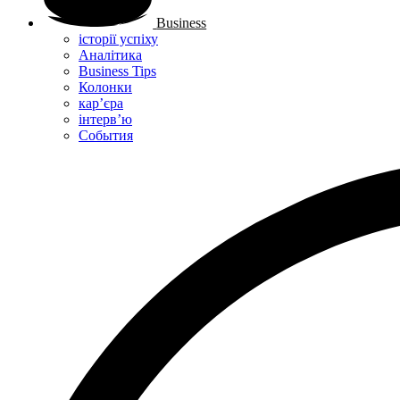
Business
історії успіху
Аналітика
Business Tips
Колонки
кар’єра
інтерв’ю
Cобытия