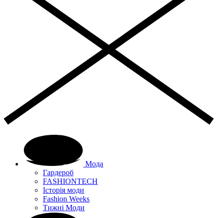
Мода
Гардероб
FASHIONTECH
Історія моди
Fashion Weeks
Тижні Моди