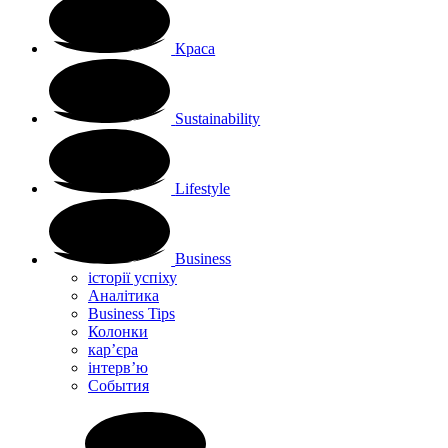
Краса
Sustainability
Lifestyle
Business
історії успіху
Аналітика
Business Tips
Колонки
кар’єра
інтерв’ю
Cобытия