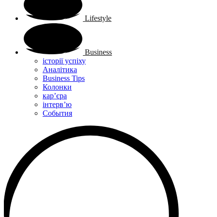
Lifestyle
Business
історії успіху
Аналітика
Business Tips
Колонки
кар’єра
інтерв’ю
Cобытия