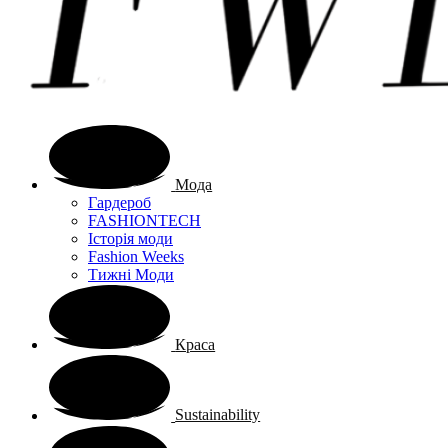
Мода
Гардероб
FASHIONTECH
Історія моди
Fashion Weeks
Тижні Моди
Краса
Sustainability