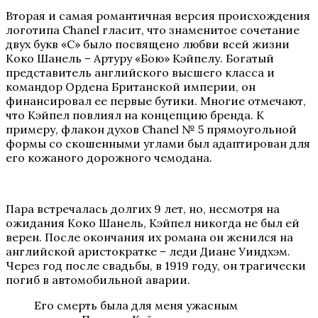
Вторая и самая романтичная версия происхождения
логотипа Chanel гласит, что знаменитое сочетание
двух букв «С» было посвящено любви всей жизни
Коко Шанель – Артуру «Бою» Кэйпелу. Богатый
представитель английского высшего класса и
командор Ордена Британской империи, он
финансировал ее первые бутики. Многие отмечают,
что Кэйпел повлиял на концепцию бренда. К
примеру, флакон духов Chanel № 5 прямоугольной
формы со скошенными углами был адаптирован для
его кожаного дорожного чемодана.
Пара встречалась долгих 9 лет, но, несмотря на
ожидания Коко Шанель, Кэйпел никогда не был ей
верен. После окончания их романа он женился на
английской аристократке – леди Диане Уиндхэм.
Через год после свадьбы, в 1919 году, он трагически
погиб в автомобильной аварии.
Его смерть была для меня ужасным