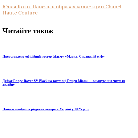
Юная Коко Шанель в образах коллекции Chanel
Haute Couture
Читайте також
Представлено офіційний постер фільму «Мавка. Справжній міф»
Дебют Range Rover SV Black на виставці Design Miami — вшанування чистоти
дизайну
Наймасштабніша різдвяна вечеря в Україні у 2025 році