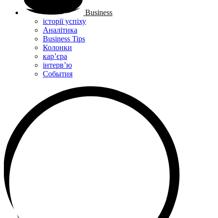
Business
історії успіху
Аналітика
Business Tips
Колонки
кар’єра
інтерв’ю
Cобытия