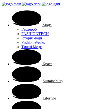
Мода
Гардероб
FASHIONTECH
Історія моди
Fashion Weeks
Тижні Моди
Краса
Sustainability
Lifestyle