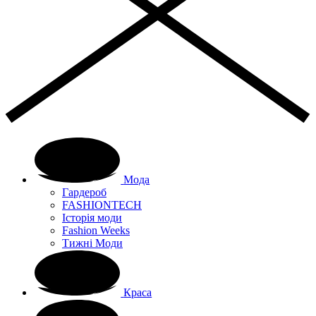
Мода
Гардероб
FASHIONTECH
Історія моди
Fashion Weeks
Тижні Моди
Краса