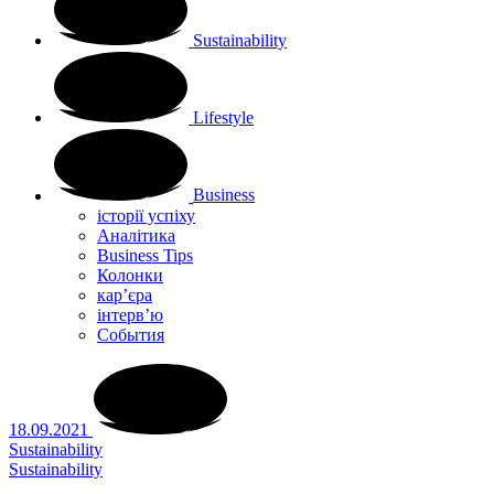
Sustainability
Lifestyle
Business
історії успіху
Аналітика
Business Tips
Колонки
кар’єра
інтерв’ю
Cобытия
18.09.2021
Sustainability
Sustainability