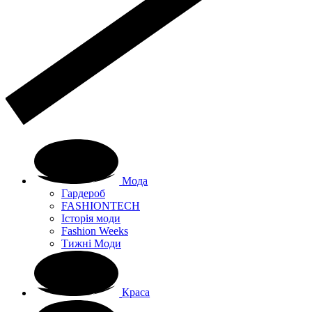
Мода
Гардероб
FASHIONTECH
Історія моди
Fashion Weeks
Тижні Моди
Краса