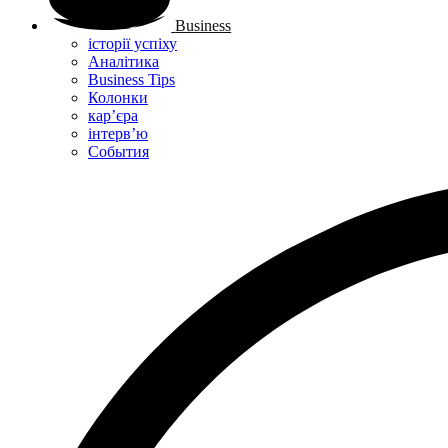
Business
історії успіху
Аналітика
Business Tips
Колонки
кар’єра
інтерв’ю
Cобытия