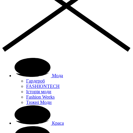
Мода
Гардероб
FASHIONTECH
Історія моди
Fashion Weeks
Тижні Моди
Краса