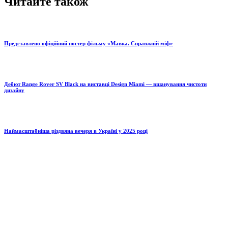
Читайте також
Представлено офіційний постер фільму «Мавка. Справжній міф»
Дебют Range Rover SV Black на виставці Design Miami — вшанування чистоти
дизайну
Наймасштабніша різдвяна вечеря в Україні у 2025 році