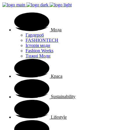
Мода
Гардероб
FASHIONTECH
Історія моди
Fashion Weeks
Тижні Моди
Краса
Sustainability
Lifestyle