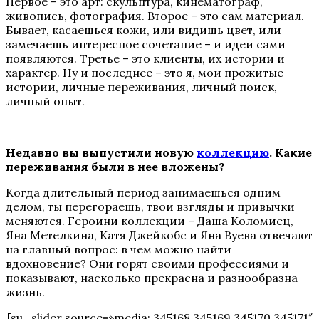
Первое – это арт: скульптура, кинематограф,
живопись, фотография. Второе – это сам материал.
Бывает, касаешься кожи, или видишь цвет, или
замечаешь интересное сочетание – и идеи сами
появляются. Третье – это клиенты, их истории и
характер. Ну и последнее – это я, мои прожитые
истории, личные переживания, личный поиск,
личный опыт.
Недавно вы выпустили новую
коллекцию
. Какие
переживания были в нее вложены?
Когда длительный период занимаешься одним
делом, ты перегораешь, твои взгляды и привычки
меняются. Героини коллекции – Даша Коломиец,
Яна Метелкина, Катя Джейкобс и Яна Вуева отвечают
на главный вопрос: в чем можно найти
вдохновение? Они горят своими профессиями и
показывают, насколько прекрасна и разнообразна
жизнь.
[su_slider source=»media: 345168,345169,345170,345171″