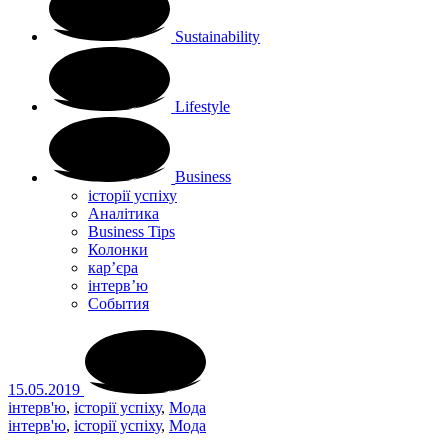
Sustainability
Lifestyle
Business
історії успіху
Аналітика
Business Tips
Колонки
кар’єра
інтерв’ю
Cобытия
15.05.2019
інтерв'ю
,
історії успіху
,
Мода
інтерв'ю
,
історії успіху
,
Мода