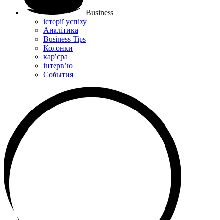
Business
історії успіху
Аналітика
Business Tips
Колонки
кар’єра
інтерв’ю
Cобытия