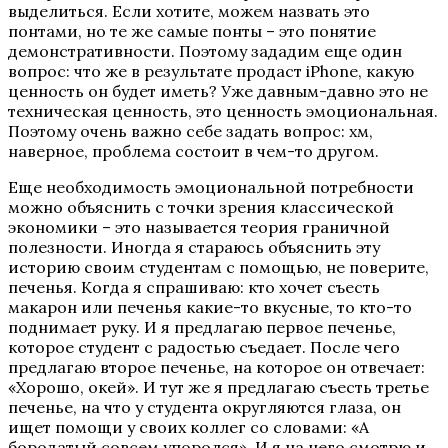
выделиться. Если хотите, можем назвать это
понтами, но те же самые понты – это понятие
демонстративности. Поэтому зададим еще один
вопрос: что же в результате продаст iPhone, какую
ценность он будет иметь? Уже давным-давно это не
техническая ценность, это ценность эмоциональная.
Поэтому очень важно себе задать вопрос: хм,
наверное, проблема состоит в чем-то другом.
Еще необходимость эмоциональной потребности
можно объяснить с точки зрения классической
экономики – это называется теория граничной
полезности. Иногда я стараюсь объяснить эту
историю своим студентам с помощью, не поверите,
печенья. Когда я спрашиваю: кто хочет съесть
макарон или печенья какие-то вкусные, то кто-то
поднимает руку. И я предлагаю первое печенье,
которое студент с радостью съедает. После чего
предлагаю второе печенье, на которое он отвечает:
«Хорошо, окей». И тут же я предлагаю съесть третье
печенье, на что у студента округляются глаза, он
ищет помощи у своих коллег со словами: «А
бородатый совсем упоролся». И я на него смотрю и