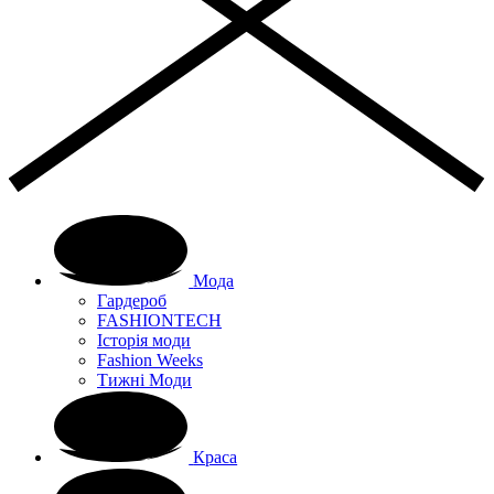
Мода
Гардероб
FASHIONTECH
Історія моди
Fashion Weeks
Тижні Моди
Краса