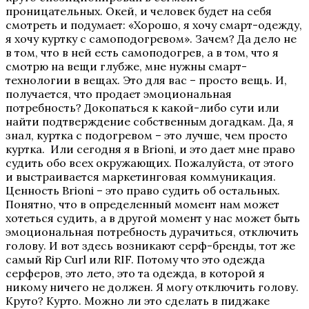
проницательных. Окей, и человек будет на себя
смотреть и подумает: «Хорошо, я хочу смарт-одежду,
я хочу куртку с самоподогревом». Зачем? Да дело не
в том, что в ней есть самоподогрев, а в том, что я
смотрю на вещи глубже, мне нужны смарт-
технологии в вещах. Это для вас – просто вещь. И,
получается, что продает эмоциональная
потребность? Докопаться к какой-либо сути или
найти подтверждение собственным догадкам. Да, я
знал, куртка с подогревом – это лучше, чем просто
куртка. Или сегодня я в Brioni, и это дает мне право
судить обо всех окружающих. Пожалуйста, от этого
и выстраивается маркетинговая коммуникация.
Ценность Brioni – это право судить об остальных.
Понятно, что в определенный момент нам может
хотеться судить, а в другой момент у нас может быть
эмоциональная потребность дурачиться, отключить
голову. И вот здесь возникают серф-бренды, тот же
самый Rip Curl или RIF. Потому что это одежда
серферов, это лето, это та одежда, в которой я
никому ничего не должен. Я могу отключить голову.
Круто? Курто. Можно ли это сделать в пиджаке