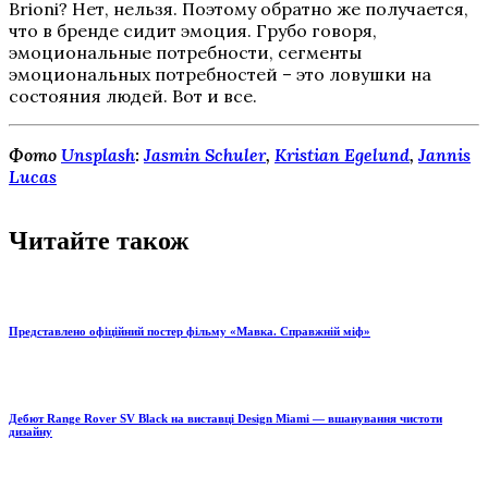
Brioni? Нет, нельзя. Поэтому обратно же получается,
что в бренде сидит эмоция. Грубо говоря,
эмоциональные потребности, сегменты
эмоциональных потребностей – это ловушки на
состояния людей. Вот и все.
Фото
Unsplash
:
Jasmin Schuler
,
Kristian Egelund
,
Jannis
Lucas
Читайте також
Представлено офіційний постер фільму «Мавка. Справжній міф»
Дебют Range Rover SV Black на виставці Design Miami — вшанування чистоти
дизайну