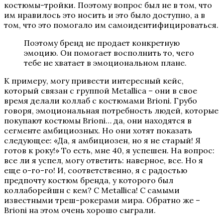
костюмы-тройки. Поэтому вопрос был не в том, что
им нравилось это носить и это было доступно, а в
том, что это помогало им самоидентифицироваться.
Поэтому бренд не продает конкретную
эмоцию. Он помогает восполнить то, чего
тебе не хватает в эмоциональном плане.
К примеру, могу привести интересный кейс,
который связан с группой Metallica – они в свое
время делали коллаб с костюмами Brioni. Грубо
говоря, эмоциональная потребность людей, которые
покупают костюмы Brioni… да, они находятся в
сегменте амбициозных. Но они хотят показать
следующее: «Да, я амбициозен, но я не старый! Я
готов к року!» То есть, мне 40, я успешен. На вопрос:
все ли я успел, могу ответить: наверное, все. Но я
еще о-го-го! И, соответственно, я с радостью
предпочту костюм бренда, у которого был
коллаборейшн с кем? С Metallica! С самыми
известными треш-рокерами мира. Обратно же –
Brioni на этом очень хорошо сыграли.