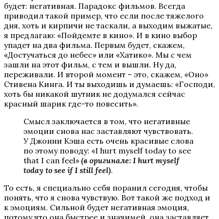
будет: негативная. Парадокс фильмов. Всегда
приводил такой пример, что если после тяжелого
дня, хоть и кирпичи не таскали, а выходим выжатые,
я предлагаю: «Пойдемте в кино». И в кино выбор
упадет на два фильма. Первым будет, скажем,
«Достучаться до небес» или «Хатико». Мы с чем
зашли на этот фильм, с тем и вышли. Ну да,
переживали. И второй момент – это, скажем, «Оно»
Стивена Кинга. И ты выходишь и думаешь: «Господи,
хоть бы никакой шутник не додумался сейчас
красный шарик где-то повесить».
Смысл заключается в том, что негативные
эмоции снова нас заставляют чувствовать.
У Джонни Кэша есть очень красивые слова
по этому поводу: «I hurt myself today to see
that I can feel»
(в оригинале: I hurt myself
today to see if I still feel)
.
То есть, я специально себя поранил сегодня, чтобы
понять, что я снова чувствую. Вот такой же подход и
к эмоциям. Сильной будет негативная эмоция,
потому что она быстрее и значимей, она заставляет