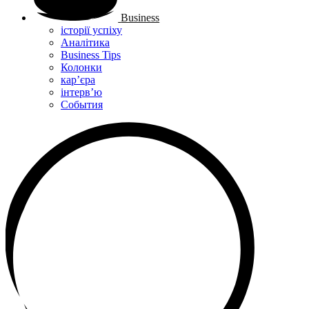
Business
історії успіху
Аналітика
Business Tips
Колонки
кар’єра
інтерв’ю
Cобытия