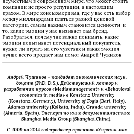
неуместным в современном мире, что может стоить
компании не просто репутации, а настоящим
крахом. В мире консьюмеризма, где у вас есть выбор
между миллиардами платьев разной ценовой
категории, самым важным становится ценности и
то, какие эмоции у нас вызывает сам бренд.
Разобраться, почему так важно понимать, какие
эмоции испытывает потенциальный покупатель,
нужно ли играть на его чувствах и какая эмоция
лучше всего продает нам помог Андрей Чужиков.
Андрей Чужиков
– кандидат экономических наук,
доцент (PhD, D.S.). Действующий лектор и
разработчик курсов «Mediamanagement» и «Behavioral
economics in media» в Konstanz University
(Konstanz,.Germany), University of Fogia (Bari, Italy),
Adamas university (Kolkata, India), Granda university
(Almeria, Spain). Эксперт по кино документалистике
Shanghai Media Group.(Shanghai,China).
С 2009 по 2014 год продюсер проектов «Україна має