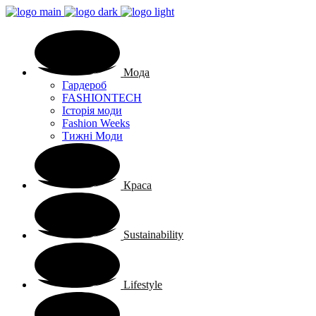
Мода
Гардероб
FASHIONTECH
Історія моди
Fashion Weeks
Тижні Моди
Краса
Sustainability
Lifestyle