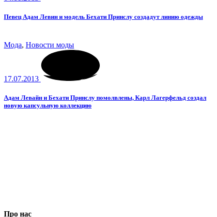
Певец Адам Левин и модель Бехати Принслу создадут линию одежды
Мода
,
Новости моды
17.07.2013
Адам Левайн и Бехати Принслу помолвлены, Карл Лагерфельд создал
новую капсульную коллекцию
Про нас