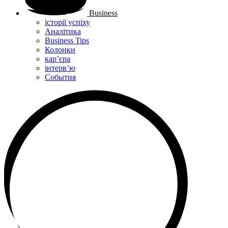
Business
історії успіху
Аналітика
Business Tips
Колонки
кар’єра
інтерв’ю
Cобытия