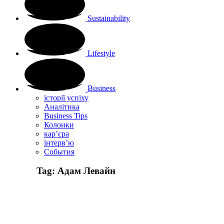
Sustainability
Lifestyle
Business
історії успіху
Аналітика
Business Tips
Колонки
кар’єра
інтерв’ю
Cобытия
Tag:
Адам Левайн