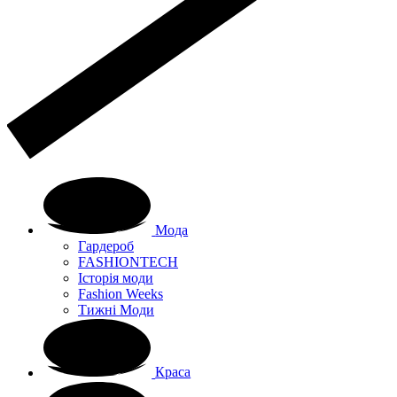
Мода
Гардероб
FASHIONTECH
Історія моди
Fashion Weeks
Тижні Моди
Краса