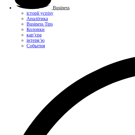
Business
історії успіху
Аналітика
Business Tips
Колонки
кар’єра
інтерв’ю
Cобытия