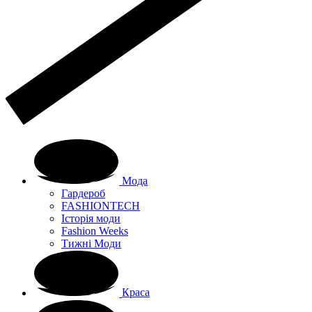
Мода
Гардероб
FASHIONTECH
Історія моди
Fashion Weeks
Тижні Моди
Краса