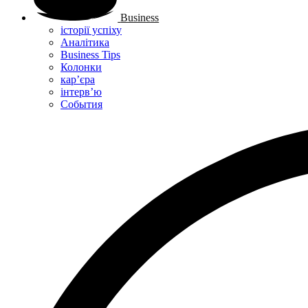
Business
історії успіху
Аналітика
Business Tips
Колонки
кар’єра
інтерв’ю
Cобытия