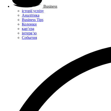
Business
історії успіху
Аналітика
Business Tips
Колонки
кар’єра
інтерв’ю
Cобытия