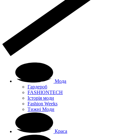
Мода
Гардероб
FASHIONTECH
Історія моди
Fashion Weeks
Тижні Моди
Краса