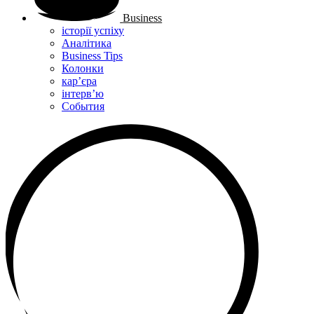
Business
історії успіху
Аналітика
Business Tips
Колонки
кар’єра
інтерв’ю
Cобытия