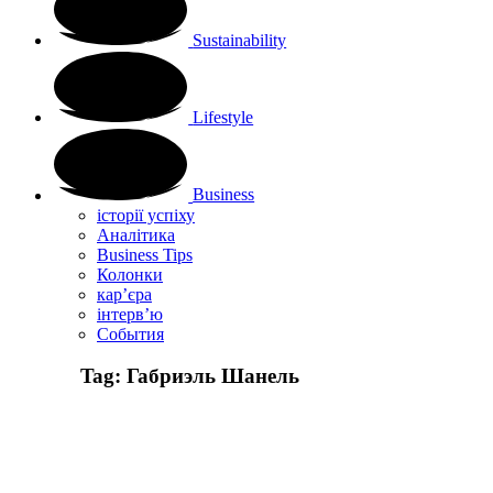
Sustainability
Lifestyle
Business
історії успіху
Аналітика
Business Tips
Колонки
кар’єра
інтерв’ю
Cобытия
Tag:
Габриэль Шанель