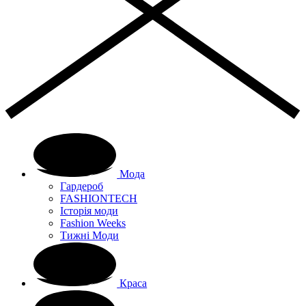
Мода
Гардероб
FASHIONTECH
Історія моди
Fashion Weeks
Тижні Моди
Краса