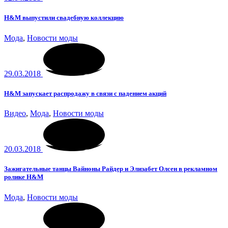
H&M выпустили свадебную коллекцию
Мода
,
Новости моды
29.03.2018
H&M запускает распродажу в связи с падением акций
Видео
,
Мода
,
Новости моды
20.03.2018
Зажигательные танцы Вайноны Райдер и Элизабет Олсен в рекламном
ролике H&M
Мода
,
Новости моды