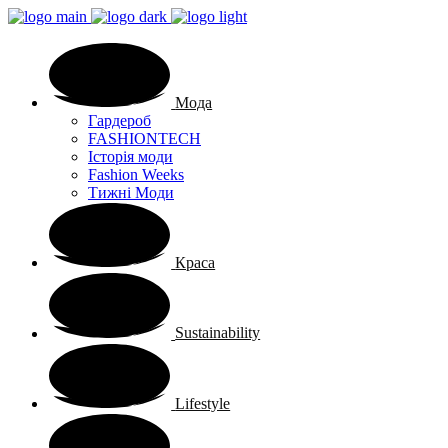
Мода
Гардероб
FASHIONTECH
Історія моди
Fashion Weeks
Тижні Моди
Краса
Sustainability
Lifestyle