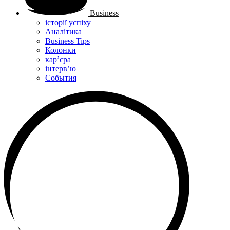
Business
історії успіху
Аналітика
Business Tips
Колонки
кар’єра
інтерв’ю
Cобытия