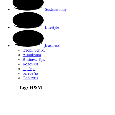
Sustainability
Lifestyle
Business
історії успіху
Аналітика
Business Tips
Колонки
кар’єра
інтерв’ю
Cобытия
Tag:
H&M