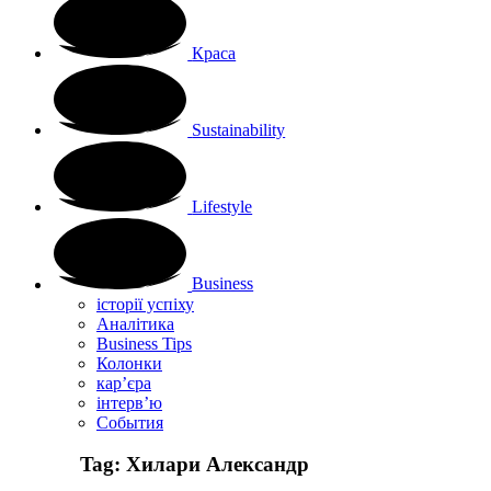
Краса
Sustainability
Lifestyle
Business
історії успіху
Аналітика
Business Tips
Колонки
кар’єра
інтерв’ю
Cобытия
Tag:
Хилари Александр