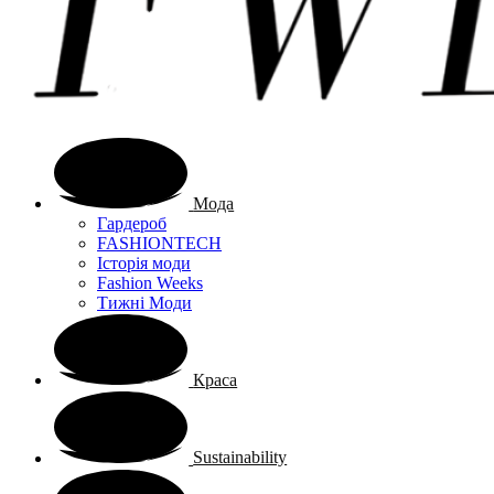
Мода
Гардероб
FASHIONTECH
Історія моди
Fashion Weeks
Тижні Моди
Краса
Sustainability