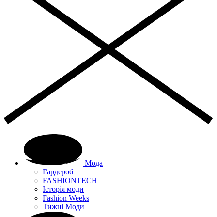
Мода
Гардероб
FASHIONTECH
Історія моди
Fashion Weeks
Тижні Моди