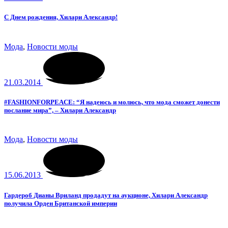
C Днем рождения, Хилари Александр!
Мода
,
Новости моды
21.03.2014
#‎FASHIONFORPEACE‬: “Я надеюсь и молюсь, что мода сможет донести
послание мира”, – Хилари Александр
Мода
,
Новости моды
15.06.2013
Гардероб Дианы Вриланд продадут на аукционе, Хилари Александр
получила Орден Британской империи