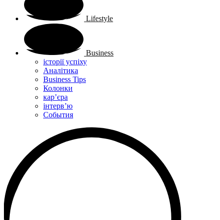
Lifestyle
Business
історії успіху
Аналітика
Business Tips
Колонки
кар’єра
інтерв’ю
Cобытия