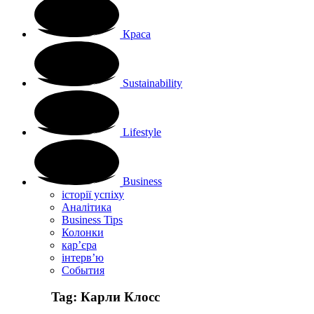
Краса
Sustainability
Lifestyle
Business
історії успіху
Аналітика
Business Tips
Колонки
кар’єра
інтерв’ю
Cобытия
Tag:
Карли Клосс