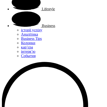
Lifestyle
Business
історії успіху
Аналітика
Business Tips
Колонки
кар’єра
інтерв’ю
Cобытия