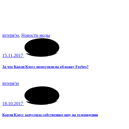
інтерв'ю
,
Новости моды
15.11.2017
За что Карли Клосс поместили на обложку Forbes?
інтерв'ю
18.10.2017
Карли Клосс запустила собственное шоу на телевидении