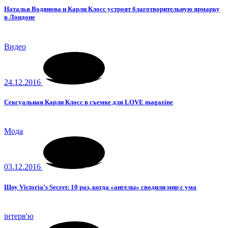
Наталья Водянова и Карли Клосс устроят благотворительную ярмарку
в Лондоне
Видео
24.12.2016
Сексуальная Карли Клосс в съемке для LOVE magazine
Мода
03.12.2016
Шоу Victoria’s Secret: 10 раз, когда «ангелы» сводили мир с ума
інтерв'ю