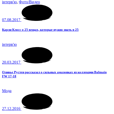
інтерв'ю
,
Фото/Видео
07.08.2017
Карли Клосс о 25 вещах, которые нужно знать в 25
інтерв'ю
20.03.2017
Оливье Рустен рассказал о сильных амазонках из коллекции Balmain
FW 17-18
Мода
27.12.2016