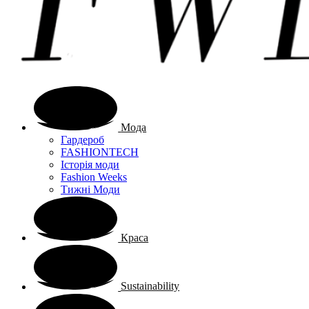
Мода
Гардероб
FASHIONTECH
Історія моди
Fashion Weeks
Тижні Моди
Краса
Sustainability