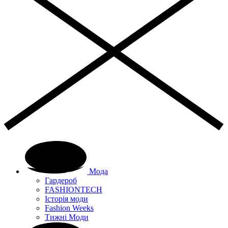
Мода
Гардероб
FASHIONTECH
Історія моди
Fashion Weeks
Тижні Моди