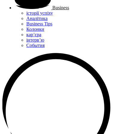
Business
історії успіху
Аналітика
Business Tips
Колонки
кар’єра
інтерв’ю
Cобытия