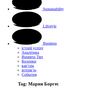
Sustainability
Lifestyle
Business
історії успіху
Аналітика
Business Tips
Колонки
кар’єра
інтерв’ю
Cобытия
Tag:
Мария Боргес