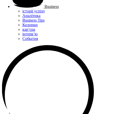
Business
історії успіху
Аналітика
Business Tips
Колонки
кар’єра
інтерв’ю
Cобытия