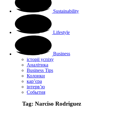
Sustainability
Lifestyle
Business
історії успіху
Аналітика
Business Tips
Колонки
кар’єра
інтерв’ю
Cобытия
Tag:
Narciso Rodriguez