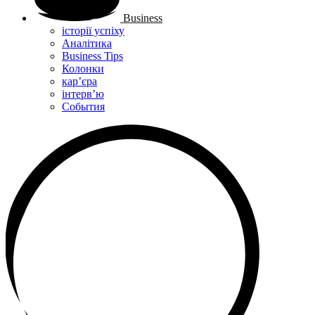
Business
історії успіху
Аналітика
Business Tips
Колонки
кар’єра
інтерв’ю
Cобытия