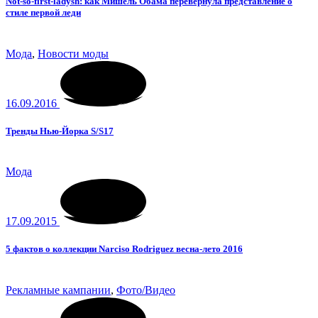
Not-so-first-ladysh: как Мишель Обама перевернула представление о
стиле первой леди
Мода
,
Новости моды
16.09.2016
Тренды Нью-Йорка S/S17
Мода
17.09.2015
5 фактов о коллекции Narciso Rodriguez весна-лето 2016
Рекламные кампании
,
Фото/Видео