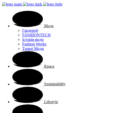
Мода
Гардероб
FASHIONTECH
Історія моди
Fashion Weeks
Тижні Моди
Краса
Sustainability
Lifestyle