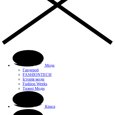
Мода
Гардероб
FASHIONTECH
Історія моди
Fashion Weeks
Тижні Моди
Краса