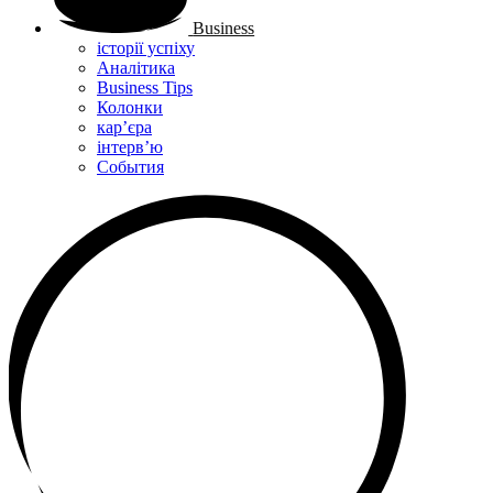
Business
історії успіху
Аналітика
Business Tips
Колонки
кар’єра
інтерв’ю
Cобытия