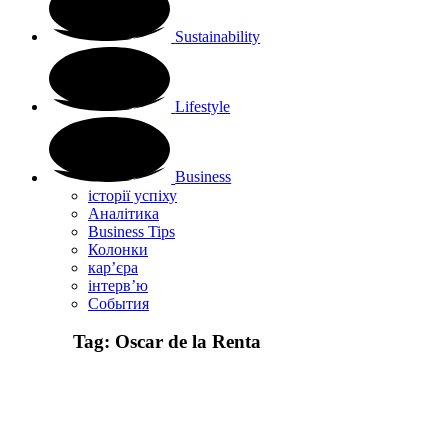
Sustainability
Lifestyle
Business
історії успіху
Аналітика
Business Tips
Колонки
кар’єра
інтерв’ю
Cобытия
Tag:
Oscar de la Renta