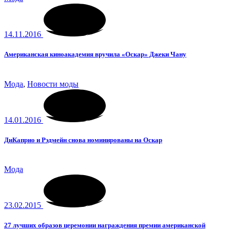
14.11.2016
Американская киноакадемия вручила «Оскар» Джеки Чану
Мода
,
Новости моды
14.01.2016
ДиКаприо и Рэдмейн снова номинированы на Оскар
Мода
23.02.2015
27 лучших образов церемонии награждения премии американской