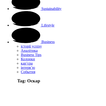
Sustainability
Lifestyle
Business
історії успіху
Аналітика
Business Tips
Колонки
кар’єра
інтерв’ю
Cобытия
Tag:
Оскар