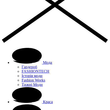
Мода
Гардероб
FASHIONTECH
Історія моди
Fashion Weeks
Тижні Моди
Краса