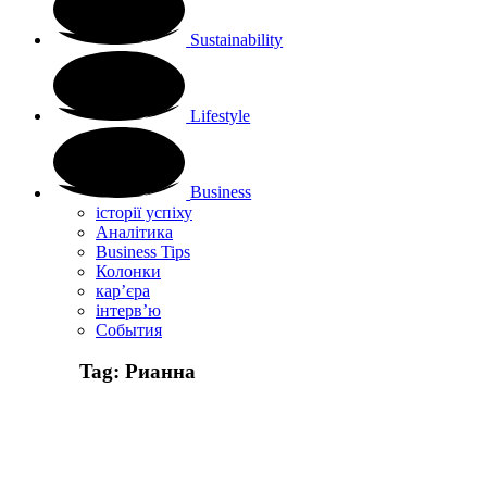
Sustainability
Lifestyle
Business
історії успіху
Аналітика
Business Tips
Колонки
кар’єра
інтерв’ю
Cобытия
Tag:
Рианна