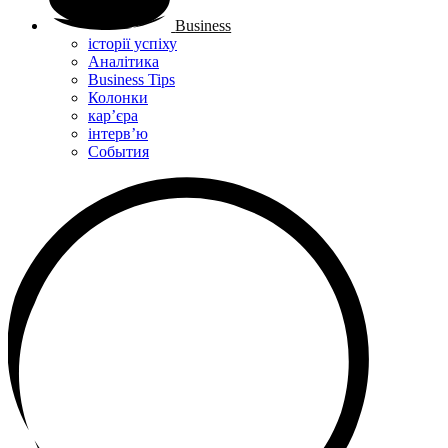
Business
історії успіху
Аналітика
Business Tips
Колонки
кар’єра
інтерв’ю
Cобытия