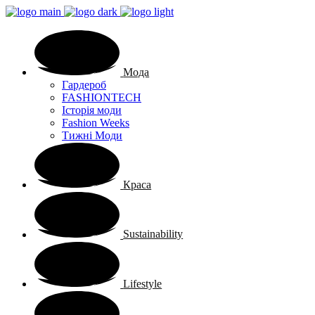
Мода
Гардероб
FASHIONTECH
Історія моди
Fashion Weeks
Тижні Моди
Краса
Sustainability
Lifestyle