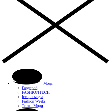
Мода
Гардероб
FASHIONTECH
Історія моди
Fashion Weeks
Тижні Моди