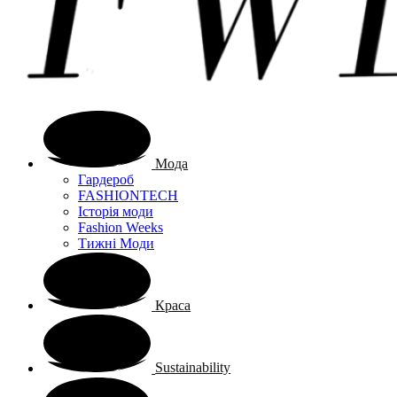
Мода
Гардероб
FASHIONTECH
Історія моди
Fashion Weeks
Тижні Моди
Краса
Sustainability