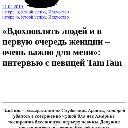
21.02.2019
інтерв'ю
,
історії успіху
,
Искусство
інтерв'ю
,
історії успіху
,
Искусство
«Вдохновлять людей и в
первую очередь женщин –
очень важно для меня»:
интервью с певицей TamTam
TamTam
–
эмигрантка из Саудовской Аравии, которой
удалось в совершенно чужой для нее Америке
построить блестящую карьеру певицы. Девушка
стала широко известна благодаря двум