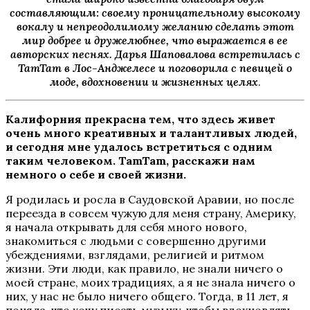
составляющим: своему проницательному высокому
вокалу и непреодолимому желанию сделать этот
мир добрее и дружелюбнее, что выражается в ее
авторских песнях. Дарья Шаповалова встретилась с
TamTam в Лос-Анджелесе и поговорила с певицей о
моде, вдохновении и жизненных целях
.
Калифорния прекрасна тем, что здесь живет
очень много креативных и талантливых людей,
и сегодня мне удалось встретиться с одним
таким человеком. TamTam, расскажи нам
немного о себе и своей жизни.
Я родилась и росла в Саудовской Аравии, но после
переезда в совсем чужую для меня страну, Америку,
я начала открывать для себя много нового,
знакомиться с людьми с совершенно другими
убеждениями, взглядами, религией и ритмом
жизни. Эти люди, как правило, не знали ничего о
моей стране, моих традициях, а я не знала ничего о
них, у нас не было ничего общего. Тогда, в 11 лет, я
поняла, что хочу писать музыку, чтобы вдохновлять