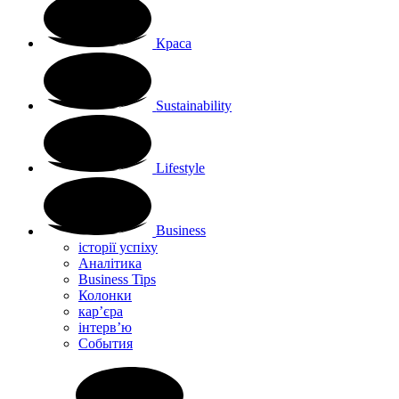
Краса
Sustainability
Lifestyle
Business
історії успіху
Аналітика
Business Tips
Колонки
кар’єра
інтерв’ю
Cобытия