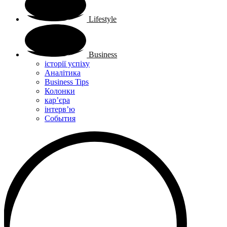
Lifestyle
Business
історії успіху
Аналітика
Business Tips
Колонки
кар’єра
інтерв’ю
Cобытия