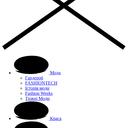
Мода
Гардероб
FASHIONTECH
Історія моди
Fashion Weeks
Тижні Моди
Краса