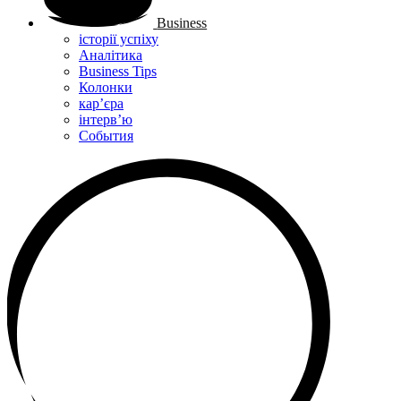
Business
історії успіху
Аналітика
Business Tips
Колонки
кар’єра
інтерв’ю
Cобытия