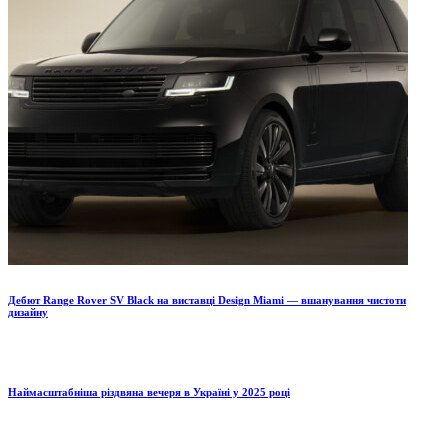
Дебют Range Rover SV Black на виставці Design Miami — вшанування чистоти
дизайну
Наймасштабніша різдвяна вечеря в Україні у 2025 році