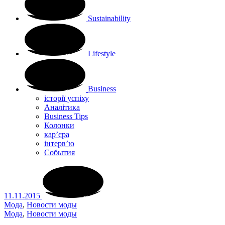
Sustainability
Lifestyle
Business
історії успіху
Аналітика
Business Tips
Колонки
кар’єра
інтерв’ю
Cобытия
11.11.2015
Мода
,
Новости моды
Мода
,
Новости моды