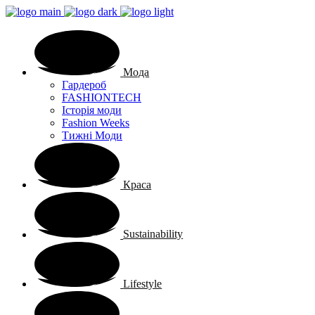
Мода
Гардероб
FASHIONTECH
Історія моди
Fashion Weeks
Тижні Моди
Краса
Sustainability
Lifestyle