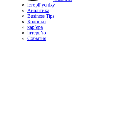
історії успіху
Аналітика
Business Tips
Колонки
кар’єра
інтерв’ю
Cобытия