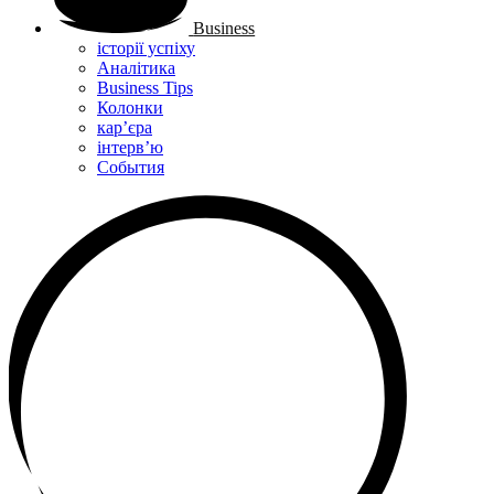
Business
історії успіху
Аналітика
Business Tips
Колонки
кар’єра
інтерв’ю
Cобытия