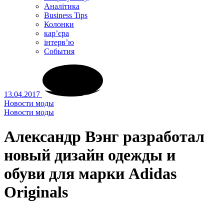
Аналітика
Business Tips
Колонки
кар’єра
інтерв’ю
Cобытия
13.04.2017
Новости моды
Новости моды
Александр Вэнг разработал
новый дизайн одежды и
обуви для марки Adidas
Originals