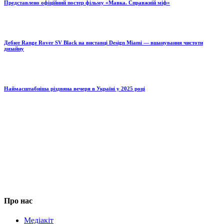
Представлено офіційний постер фільму «Мавка. Справжній міф»
Дебют Range Rover SV Black на виставці Design Miami — вшанування чистоти
дизайну
Наймасштабніша різдвяна вечеря в Україні у 2025 році
Про нас
Медіакіт