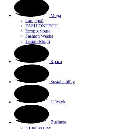
Мода
Гардероб
FASHIONTECH
Історія моди
Fashion Weeks
Тижні Моди
Краса
Sustainability
Lifestyle
Business
історії успіху