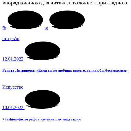
впорядкованою для читача, а головне – прикладною.
fb
ig
інтерв'ю
12.01.2022
Рената Литвинова: «Если ты не любишь никого, ты как бы бессмыслен»
Искусство
10.01.2022
7 fashion-фотографов изменивших индустрию