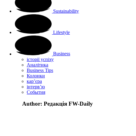
Sustainability
Lifestyle
Business
історії успіху
Аналітика
Business Tips
Колонки
кар’єра
інтерв’ю
Cобытия
Author:
Редакція FW-Daily