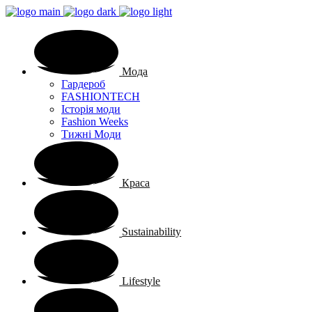
Мода
Гардероб
FASHIONTECH
Історія моди
Fashion Weeks
Тижні Моди
Краса
Sustainability
Lifestyle