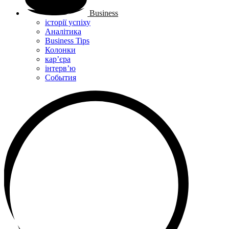
Business
історії успіху
Аналітика
Business Tips
Колонки
кар’єра
інтерв’ю
Cобытия