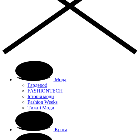
Мода
Гардероб
FASHIONTECH
Історія моди
Fashion Weeks
Тижні Моди
Краса