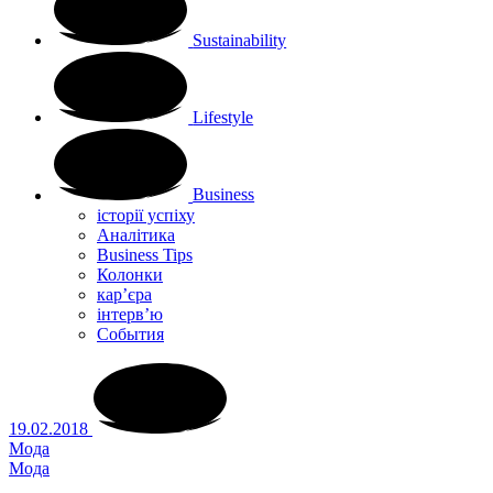
Sustainability
Lifestyle
Business
історії успіху
Аналітика
Business Tips
Колонки
кар’єра
інтерв’ю
Cобытия
19.02.2018
Мода
Мода