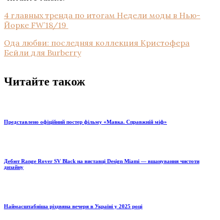
4 главных тренда по итогам Недели моды в Нью-
Йорке FW’18/19
Ода любви: последняя коллекция Кристофера
Бейли для Burberry
Читайте також
Представлено офіційний постер фільму «Мавка. Справжній міф»
Дебют Range Rover SV Black на виставці Design Miami — вшанування чистоти
дизайну
Наймасштабніша різдвяна вечеря в Україні у 2025 році