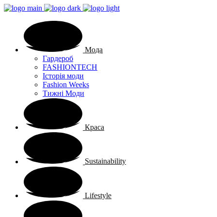
Мода
Гардероб
FASHIONTECH
Історія моди
Fashion Weeks
Тижні Моди
Краса
Sustainability
Lifestyle