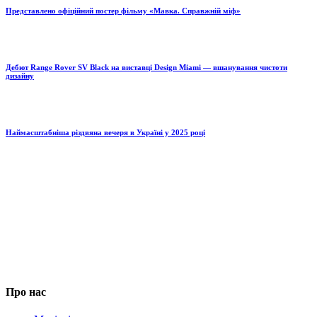
Представлено офіційний постер фільму «Мавка. Справжній міф»
Дебют Range Rover SV Black на виставці Design Miami — вшанування чистоти
дизайну
Наймасштабніша різдвяна вечеря в Україні у 2025 році
Про нас