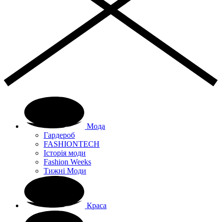
Мода
Гардероб
FASHIONTECH
Історія моди
Fashion Weeks
Тижні Моди
Краса