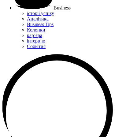
Business
історії успіху
Аналітика
Business Tips
Колонки
кар’єра
інтерв’ю
Cобытия