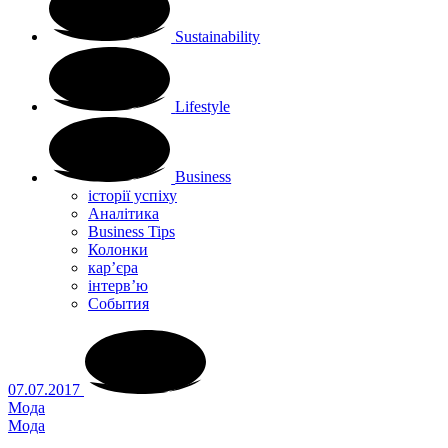
Sustainability
Lifestyle
Business
історії успіху
Аналітика
Business Tips
Колонки
кар’єра
інтерв’ю
Cобытия
07.07.2017
Мода
Мода