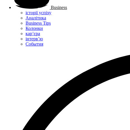
Business
історії успіху
Аналітика
Business Tips
Колонки
кар’єра
інтерв’ю
Cобытия