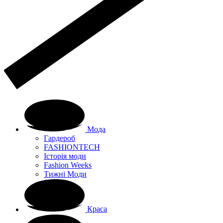
Мода
Гардероб
FASHIONTECH
Історія моди
Fashion Weeks
Тижні Моди
Краса